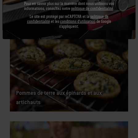
Pour en savoir plus sur la manière dont nous utilisons vos
informations, consultez notre
politique de confidentialité
.
Saumon fumé lentement
Le site est protégé par reCAPTCHA et la
politique de
confidentialité
et les
conditions d'utilisation
de Google
s'appliquent.
Pommes de terre aux épinards et aux
artichauts