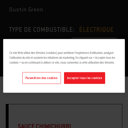
Dustin Green
TYPE DE COMBUSTIBLE:
ÉLECTRIQUE
POUR 4
2-3 MIN
Ce site Web utilise des témoins (cookies) pour améliorer l’expérience d’utilisation, analyser
l’utilisation du site et soutenir les initiatives de marketing. En cliquant sur « Accepter tous les
cookies » ou en continuant à utiliser ce site, vous consentez à cette utilisation des témoins.
Paramètres des cookies
Accepter tous les cookies
INGRÉDIENTS
DIRECTIVES
SAUCE CHIMICHURRI