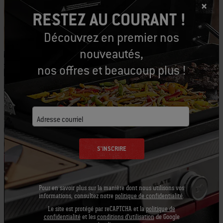
PRINT THIS LIST
RESTEZ AU COURANT !
Découvrez en premier nos
nouveautés,
nos offres et beaucoup plus !
Équipons-nous
Outils conseillés
Adresse courriel
Pinceau à
Tablier - Noir
Gant de
S'INSCRIRE
badigeonner
barbecu
Afficher
Premium
les
Affic
détails
les
Afficher
Pour en savoir plus sur la manière dont nous utilisons vos
détai
informations, consultez notre
politique de confidentialité
.
les
Le site est protégé par reCAPTCHA et la
politique de
détails
confidentialité
et les
conditions d'utilisation
de Google