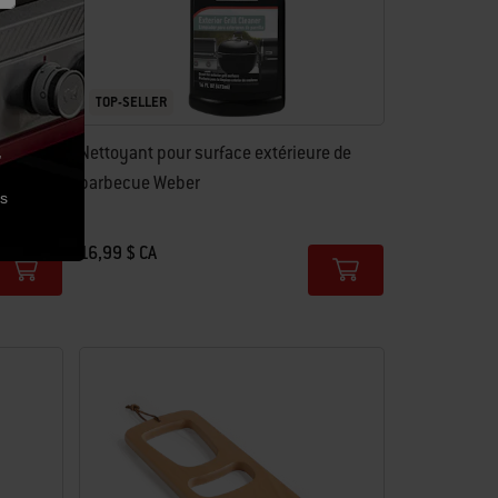
TOP-SELLER
bambou
Nettoyant pour surface extérieure de
,
barbecue Weber
es
16,99 $ CA
Color Options