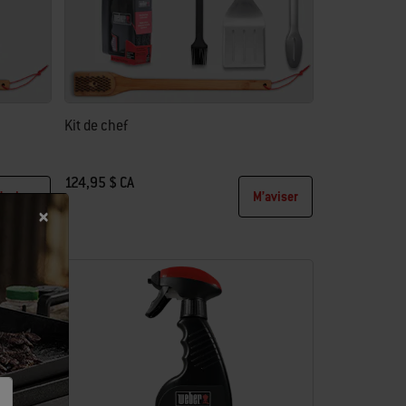
Kit de chef
124,95 $ CA
’aviser
M’aviser