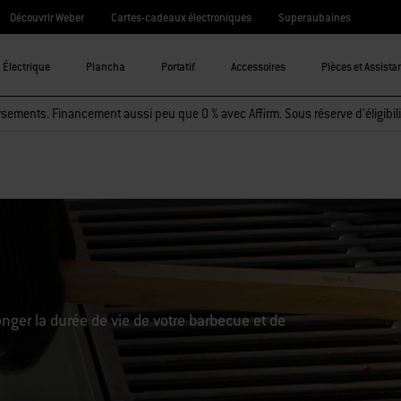
Découvrir Weber
Cartes-cadeaux électroniques
Superaubaines
Électrique
Plancha
Portatif
Accessoires
Pièces et Assista
sements. Financement aussi peu que 0 % avec Affirm. Sous réserve d’éligibili
onger la durée de vie de votre barbecue et de