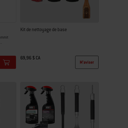
Kit de nettoyage de base
Summit
..
69,96 $ CA
M’aviser