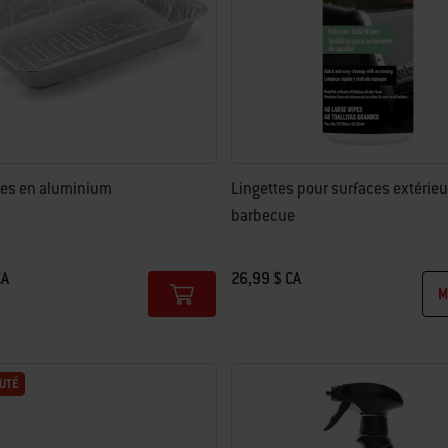
tes en aluminium
Lingettes pour surfaces extérieu
barbecue
CA
26,99 $ CA
M
tions
Color Options
UTÉ
UTÉ