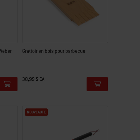
 Weber
Grattoir en bois pour barbecue
38,99 $ CA
Color Options
NOUVEAUTÉ
NOUVEAUTÉ