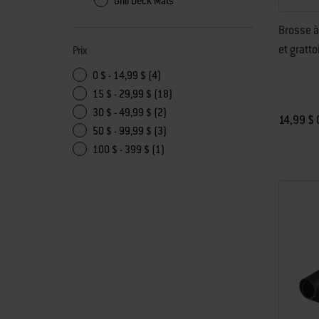
Grill Deck Mats
Brosse à
et gratto
Prix
0 $ - 14,99 $ (4)
15 $ - 29,99 $ (18)
30 $ - 49,99 $ (2)
14,99 $ 
50 $ - 99,99 $ (3)
Color Op
100 $ - 399 $ (1)