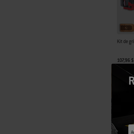
Kit de gr
107,96 $
R
A