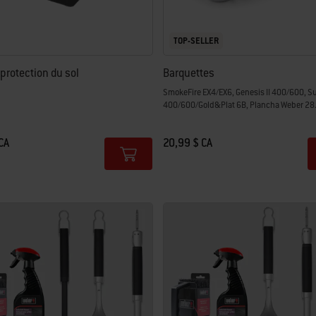
TOP-SELLER
 protection du sol
Barquettes
SmokeFire EX4/EX6, Genesis II 400/600, 
400/600/Gold&Plat 6B, Plancha Weber 28.
CA
20,99 $ CA
tions
Color Options