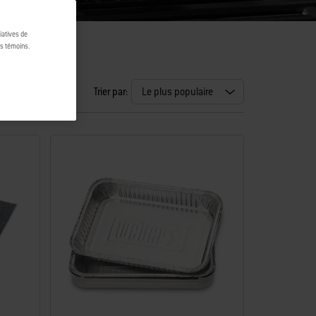
tiatives de
es témoins.
Trier par: