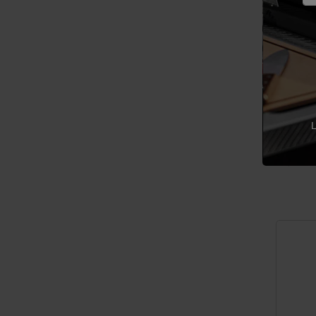
Brosse à
L
18,99 $ 
Color Op