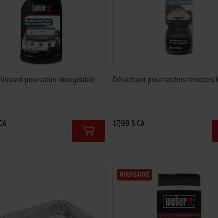
lissant pour acier inoxydable
Détachant pour taches tenaces
CA
17,99 $ CA
Color Options
NOUVEAUTÉ
NOUVEAUTÉ