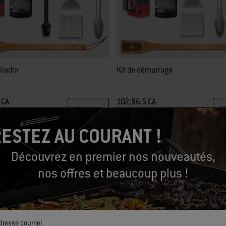
illadin
Kit de démarrage
 CA
102,96 $ CA
M’aviser
M
ESTEZ AU COURANT !
Découvrez en premier nos nouveautés,
nos offres et beaucoup plus !
dresse courriel