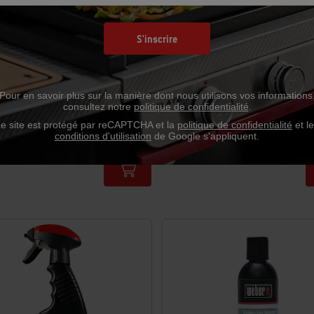
S'inscrire
 barbecue - 18 po, en bambou
Brosse à barbecue - 12 po, en 
Pour en savoir plus sur la manière dont nous utilisons vos informations
consultez notre
politique de confidentialité
.
e site est protégé par reCAPTCHA et la
politique de confidentialité
et l
conditions d'utilisation
de Google s'appliquent.
CA
14,99 $ CA
tions
Color Options