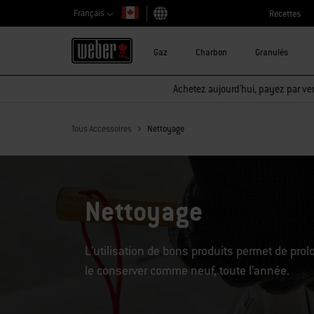
Français
Recettes
Choisir un pays
Gaz
Charbon
Granulés
Achetez aujourd'hui, payez par ver
Tous Accessoires
Nettoyage
Nettoyage
L’utilisation de bons produits permet de prol
le conserver comme neuf, toute l’année.