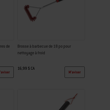
res de
Brosse à barbecue de 18 po pour
nettoyage à froid
16,99 $ CA
’aviser
M’aviser
Color Options