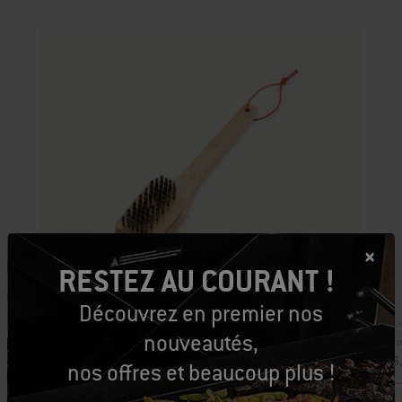
RESTEZ AU COURANT !
Découvrez en premier nos
Num
Numéro de pièce: 6275
nouveautés,
Bro
Brosse à barbecue - 12 po, en bambou
16
nos offres et beaucoup plus !
14,99 $ CA