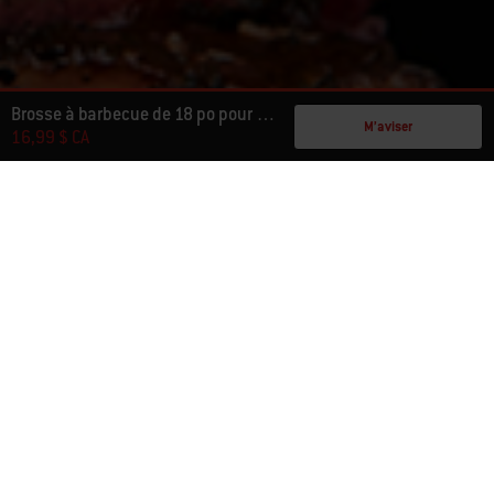
Brosse à barbecue de 18 po pour nettoyage à froid
M’aviser
16,99 $ CA