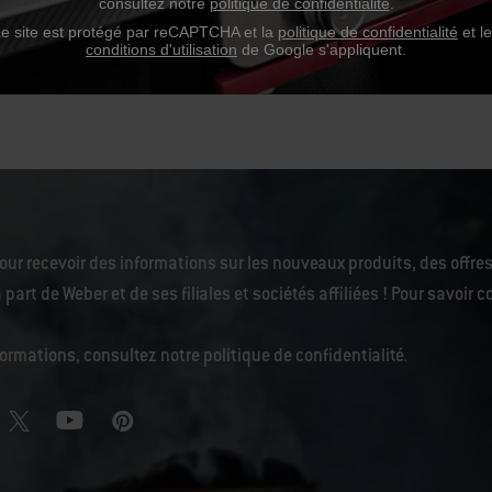
consultez notre
politique de confidentialité
.
 CA
M’aviser
e site est protégé par reCAPTCHA et la
politique de confidentialité
et l
tions
conditions d'utilisation
de Google s'appliquent.
our recevoir des informations sur les nouveaux produits, des offres
 part de Weber et de ses filiales et sociétés affiliées ! Pour savoi
nformations, consultez notre
politique de confidentialité
.