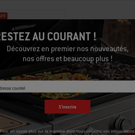
ise avec de nouveaux résultats.
UTÉ
UTÉ
ESTEZ AU COURANT !
Découvrez en premier nos nouveautés,
nos offres et beaucoup plus !
dresse courriel
 affichage numérique et
S'inscrire
 intelligent
avec tous les barbecues et fours,
ntelligents de 2e génération,...
Pour en savoir plus sur la manière dont nous utilisons vos informations