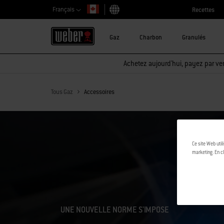
Français
Recettes
Choisir un pays
Gaz
Charbon
Granulés
Achetez aujourd'hui, payez par ver
Tous Gaz
Accessoires
Ce site Web util
marketing. En cl
UNE NOUVELLE NORME S'IMPOSE