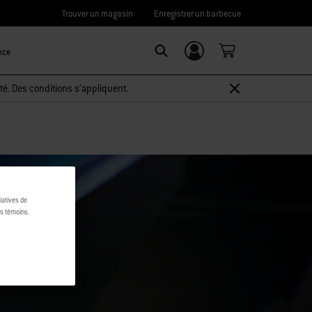
Trouver un magasin
Enregistrer un barbecue
nce
Connexion/
Search
Inscription
té. Des conditions s’appliquent.
tiatives de
es témoins.