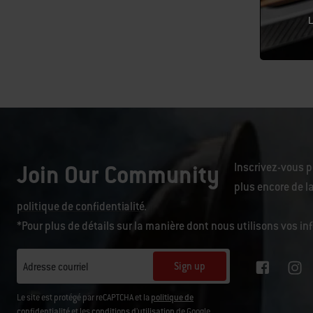
119,99 $
L
Color Op
Join Our Community
Inscrivez-vous p
plus encore de la
politique de confidentialité
.
*Pour plus de détails sur la manière dont nous utilisons vos i
Sign up
Adresse courriel
Le site est protégé par reCAPTCHA et la
politique de
confidentialité
et les
conditions d'utilisation
de Google