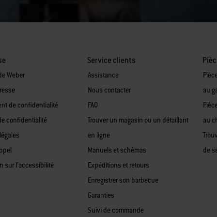
se
Service clients
Pièc
de Weber
Assistance
Pièc
presse
Nous contacter
au g
t de confidentialité
FAQ
Pièc
de confidentialité
Trouver un magasin ou un détaillant
au c
légales
en ligne
Trou
appel
Manuels et schémas
de sé
n sur l’accessibilité
Expéditions et retours
Enregistrer son barbecue
Garanties
Suivi de commande