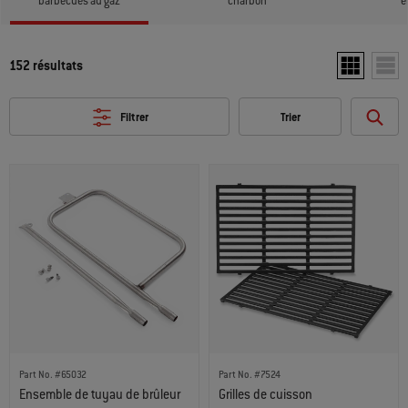
barbecues au gaz
charbon
é
152 résultats
Afficher deu
Affic
Filtrer
Trier
Part No. #65032
Part No. #7524
Ensemble de tuyau de brûleur
Grilles de cuisson