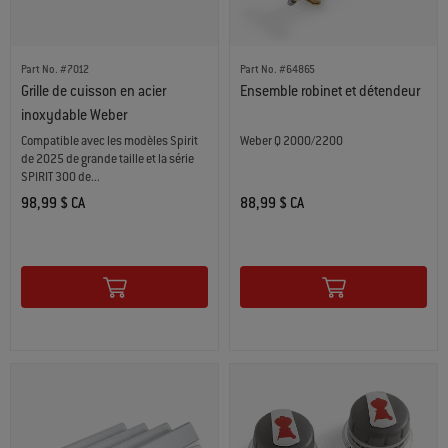
Part No. #7012
Part No. #64865
Grille de cuisson en acier
Ensemble robinet et détendeur
inoxydable Weber
Compatible avec les modèles Spirit
Weber Q 2000/2200
de 2025 de grande taille et la série
SPIRIT 300 de...
98,99 $ CA
88,99 $ CA
Color Options
Color Options