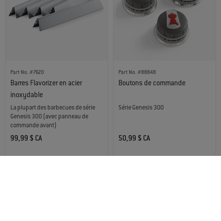
Part No. #7620
Part No. #88848
Barres Flavorizer en acier
Boutons de commande
inoxydable
La plupart des barbecues de série
Série Genesis 300
Genesis 300 (avec panneau de
commande avant)
99,99 $ CA
50,99 $ CA
Color Options
Color Options