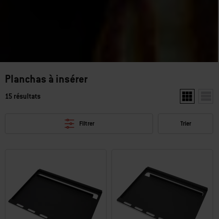
Planchas à insérer
15 résultats
Afficher deux
Affic
Filtrer
Trier