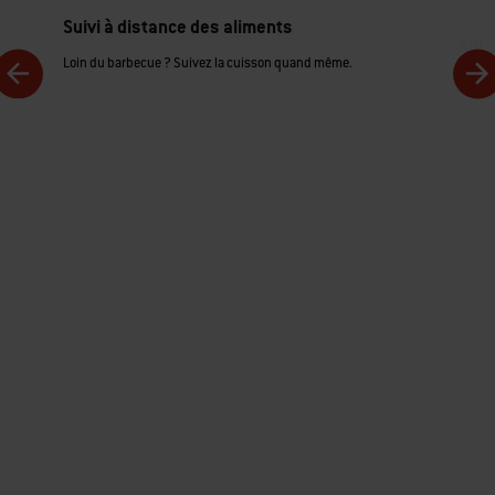
Suivi à distance des aliments
NOUV
Loin du barbecue ? Suivez la cuisson quand même.
Explore
eur.