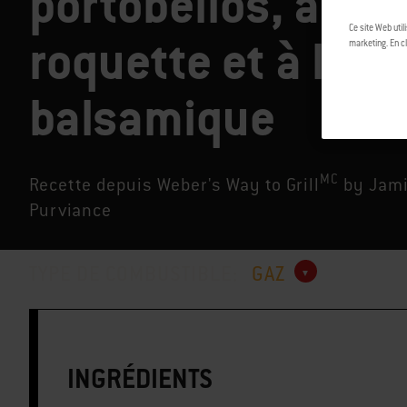
portobellos, à la
Ce site Web util
roquette et à l'aïol
marketing. En cl
balsamique
MC
Recette depuis Weber's Way to Grill
by Jam
Purviance
TYPE DE COMBUSTIBLE:
GAZ
INGRÉDIENTS