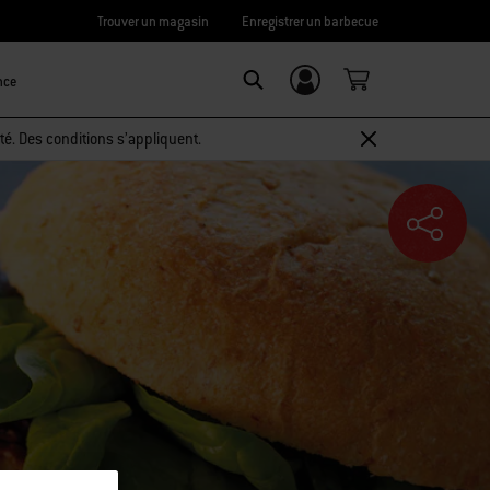
Trouver un magasin
Enregistrer un barbecue
nce
Connexion/
SEARCH
Inscription
té. Des conditions s’appliquent.