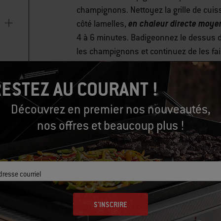
champignons. Nettoyez la grille de cuiss
en chaleur directe moy
côté lamelles,
4 à 6 minutes. Badigeonnez le dessus 
les champignons et continuez de les fair
en les perçant avec un couteau. Faites gr
de 30 à 60 secondes avant la fin de la 
ESTEZ AU COURANT !
Découvrez en premier nos nouveautés,
Étalez l’aïoli sur les pains grillés et g
nos offres et beaucoup plus !
dresse courriel
S'INSCRIRE