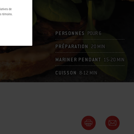
tiatives de
es témoins.
PERSONNES
POUR 6
PRÉPARATION
20 MIN
MARINER PENDANT
15-20 MIN
CUISSON
8-12 MIN