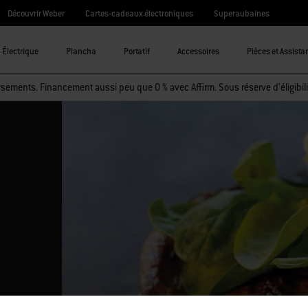
Découvrir Weber
Cartes-cadeaux électroniques
Superaubaines
Électrique
Plancha
Portatif
Accessoires
Pièces et Assista
sements. Financement aussi peu que 0 % avec Affirm. Sous réserve d’éligibili