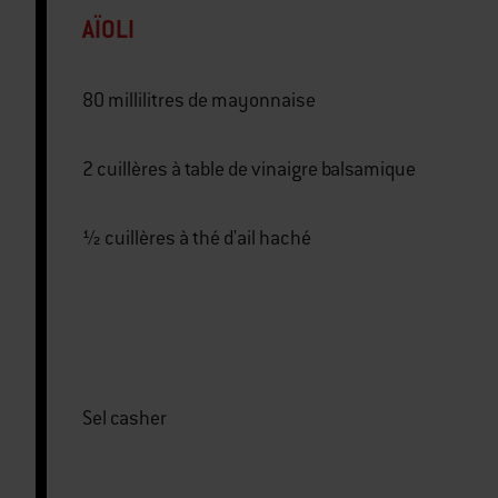
AÏOLI
80 millilitres de mayonnaise
2 cuillères à table de vinaigre balsamique
½ cuillères à thé d'ail haché
Sel casher