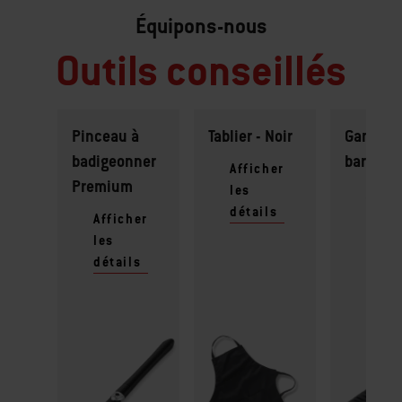
Équipons-nous
Outils conseillés
Pinceau à
Tablier - Noir
Gant de
badigeonner
barbecu
Afficher
Premium
les
Affic
détails
les
Afficher
détai
les
détails