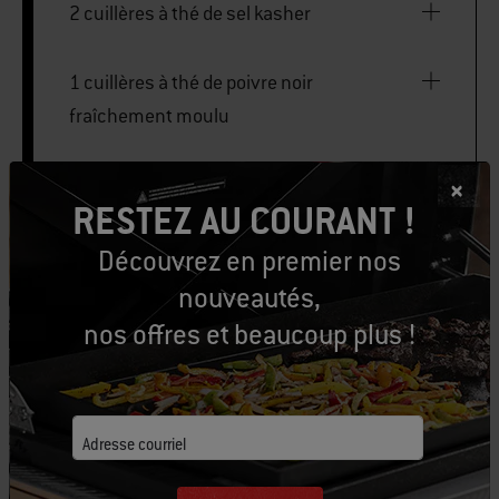
2 cuillères à thé de sel kasher
1 cuillères à thé de poivre noir
fraîchement moulu
1 cuillères à thé de thym sec
RESTEZ AU COURANT !
Découvrez en premier nos
nouveautés,
Huile d’olive extra-vierge
nos offres et beaucoup plus !
3 cuillères à table de ketchup
Adresse courriel
3 cuillères à table de pâte de tomates