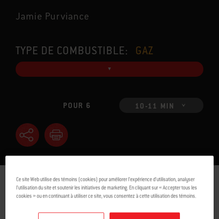
Jamie Purviance
TYPE DE COMBUSTIBLE:
GAZ
POUR 6
10-11 MIN
Ce site Web utilise des témoins (cookies) pour améliorer l’expérience d’utilisation, analyser
INGRÉDIENTS
DIRECTIVES
l’utilisation du site et soutenir les initiatives de marketing. En cliquant sur « Accepter tous les
cookies » ou en continuant à utiliser ce site, vous consentez à cette utilisation des témoins.