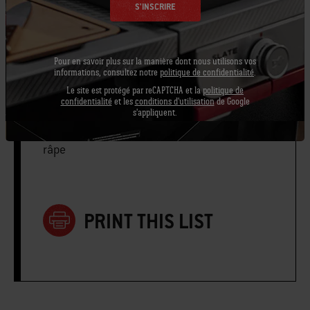
S'INSCRIRE
1 cuillères à thé de sauce Worcestershire
Pour en savoir plus sur la manière dont nous utilisons vos
12 slices challah, each about 12-
informations, consultez notre
politique de confidentialité
.
millimeters thick
Le site est protégé par reCAPTCHA et la
politique de
confidentialité
et les
conditions d'utilisation
de Google
s'appliquent.
râpe
PRINT THIS LIST