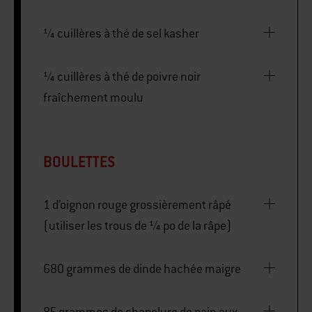
¼ cuillères à thé de sel kasher
¼ cuillères à thé de poivre noir
fraîchement moulu
BOULETTES
1 d’oignon rouge grossièrement râpé
(utiliser les trous de ¼ po de la râpe)
680 grammes de dinde hachée maigre
85 grammes de chapelure de pain aux