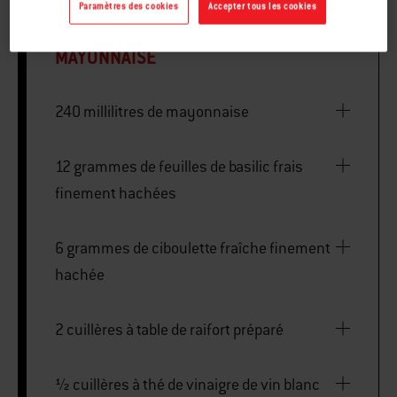
Paramètres des cookies
Accepter tous les cookies
MAYONNAISE
240 millilitres de mayonnaise
12 grammes de feuilles de basilic frais
finement hachées
6 grammes de ciboulette fraîche finement
hachée
2 cuillères à table de raifort préparé
½ cuillères à thé de vinaigre de vin blanc