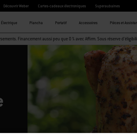
Découvrir Weber
Cartes-cadeaux électroniques
Superaubaines
Électrique
Plancha
Portatif
Accessoires
Pièces et Assista
sements. Financement aussi peu que 0 % avec Affirm. Sous réserve d’éligibili
e