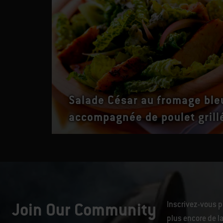
Salade César au fromage ble
accompagnée de poulet grill
Join Our Community
Inscrivez-vous p
plus encore de la