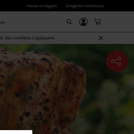
Trouver un magasin
Enregistrer un barbecue
nce
Connexion/
SEARCH
Inscription
té. Des conditions s’appliquent.