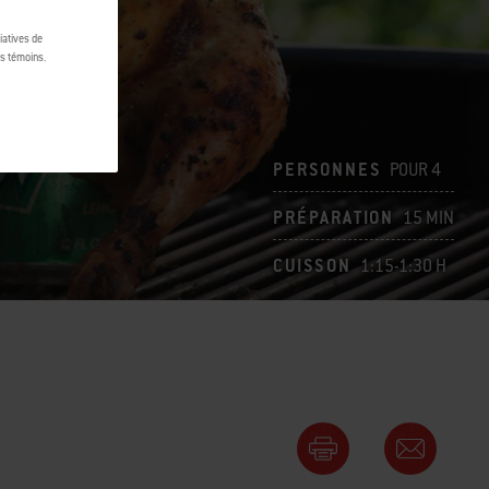
tiatives de
es témoins.
PERSONNES
POUR 4
PRÉPARATION
15 MIN
CUISSON
1:15-1:30 H