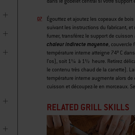
dans le gobelet central si votre support
Égouttez et ajoutez les copeaux de bois
suivant les instructions du fabricant, e
fumer, transférez le support de cuisson 
chaleur indirecte moyenne
, couvercle 
température interne atteigne 74º C dans 
l’os), soit 1¼
à 1½
heure. Retirez déli
le contenu très chaud de la canette). La
température interne augmente alors de 
cuisson et découpez-le en morceaux. Se
RELATED GRILL SKILLS