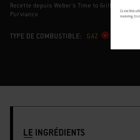
MC
Recette depuis Weber's Time to Grill
by Jam
Ce site Web util
Purviance
marketing. En cl
TYPE DE COMBUSTIBLE:
GAZ
LE
INGRÉDIENTS