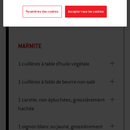
Paramètres des cookies
Accepter tous les cookies
1 dinde entière de 11 à 13 livres
MARMITE
1 cuillères à table d’huile végétale
1 cuillères à table de beurre non salé
1 carotte, non épluchées, grossièrement
hachée
1 oignon blanc ou jaune, grossièrement