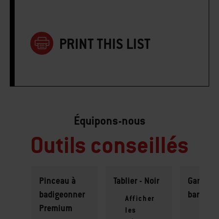
PRINT THIS LIST
Équipons-nous
Outils conseillés
Pinceau à
Tablier - Noir
Gant de
badigeonner
barbecu
Afficher
Premium
les
Affic