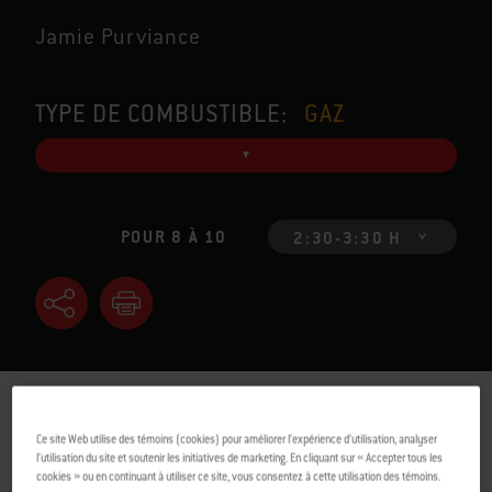
Jamie Purviance
TYPE DE COMBUSTIBLE:
GAZ
POUR 8 À 10
2:30-3:30 H
INGRÉDIENTS
DIRECTIVES
Ce site Web utilise des témoins (cookies) pour améliorer l’expérience d’utilisation, analyser
l’utilisation du site et soutenir les initiatives de marketing. En cliquant sur « Accepter tous les
cookies » ou en continuant à utiliser ce site, vous consentez à cette utilisation des témoins.