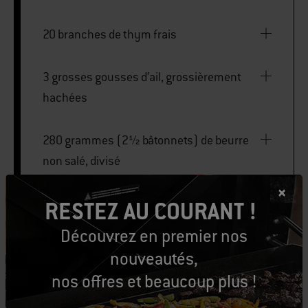
20 branches de thym frais
3 grosses gousses d’ail, grossièrement
hachées
280 grammes (2½ bâtonnets) de beurre
non salé, divisé
RESTEZ AU COURANT !
240 millilitres de xérès sec
Découvrez en premier nos
35 grammes de farine tout usage
nouveautés,
nos offres et beaucoup plus !
60 millilitres de crème à fouetter épaisse