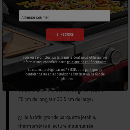
½ cuillères à thé de vinaigre de xérès
Adresse courriel
240 millilitres de bouillon de poulet faible
S'INSCRIRE
en sodium (optionnel)
Pour en savoir plus sur la manière dont nous utilisons vos
informations, consultez notre
politique de confidentialité
.
3 grosses poignées de copeaux de bois de
Le site est protégé par reCAPTCHA et la
politique de
pacanier ou de pommier
confidentialité
et les
conditions d'utilisation
de Google
s'appliquent.
1 morceau de coton à fromage d’environ
76 cm de long sur 30,5 cm de large;
grille à rôtir; grande barquette jetable;
thermomètre à lecture instantanée