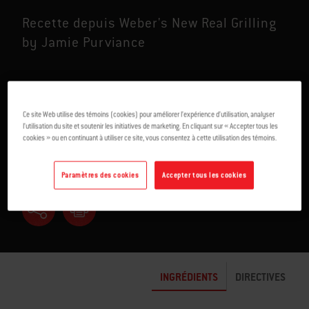
Recette depuis Weber's New Real Grilling
by Jamie Purviance
TYPE DE COMBUSTIBLE:
CHARBON
Ce site Web utilise des témoins (cookies) pour améliorer l’expérience d’utilisation, analyser
l’utilisation du site et soutenir les initiatives de marketing. En cliquant sur « Accepter tous les
cookies » ou en continuant à utiliser ce site, vous consentez à cette utilisation des témoins.
POUR 4
7-11 MIN
Paramètres des cookies
Accepter tous les cookies
INGRÉDIENTS
DIRECTIVES