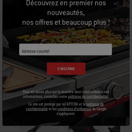
Découvrez en premier nos
Équipons-nous
nouveautés,
Outils conseillés
nos offres et beaucoup plus !
Pinceau à
Tablier - Noir
Gant de
badigeonner
barbecu
Afficher
Adresse courriel
Premium
les
Affic
détails
les
Afficher
S'INSCRIRE
détai
les
détails
Pour en savoir plus sur la manière dont nous utilisons vos
informations, consultez notre
politique de confidentialité
.
Le site est protégé par reCAPTCHA et la
politique de
confidentialité
et les
conditions d'utilisation
de Google
s'appliquent.