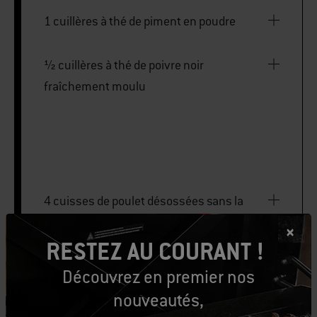
1 cuillères à thé de piment en poudre
½ cuillères à thé de poivre noir
fraîchement moulu
4 cuisses de poulet désossées sans la
peau de 85 à 115 g
RESTEZ AU COURANT !
Jus de lime frais
Découvrez en premier nos
nouveautés,
8 tortillas (de 15 à 20 cm)