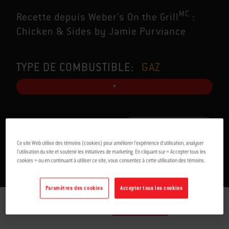
MC
Recette depuis Weber's On the Grill
:
Chicken & Sides by Jamie Purviance
TYPE DE COMBUSTIBLE:
GAZ
POUR 4
17-21 MIN
Ce site Web utilise des témoins (cookies) pour améliorer l’expérience d’utilisation, analyser
l’utilisation du site et soutenir les initiatives de marketing. En cliquant sur « Accepter tous les
cookies » ou en continuant à utiliser ce site, vous consentez à cette utilisation des témoins.
Paramètres des cookies
Accepter tous les cookies
INGRÉDIENTS
DIRECTIVES