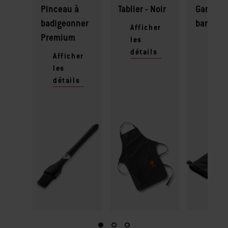
Pinceau à
Tablier - Noir
Gant de
badigeonner
barbecu
Afficher
Premium
les
Affic
détails
les
Afficher
détai
les
détails