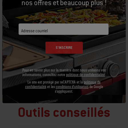
nos offres et beaucoup plus !
55 grammes de fromage de chèvre frais
émietté
Adresse courriel
S'INSCRIRE
PRINT THIS LIST
Pour en savoir plus sur la manière dont nous utilisons vos
informations, consultez notre
politique de confidentialité
.
Le site est protégé par reCAPTCHA et la
politique de
confidentialité
et les
conditions d'utilisation
de Google
s'appliquent.
Équipons-nous
Outils conseillés