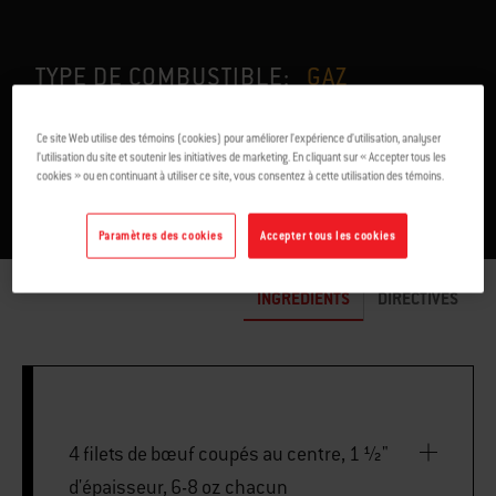
TYPE DE COMBUSTIBLE:
GAZ
POUR 4
0
Ce site Web utilise des témoins (cookies) pour améliorer l’expérience d’utilisation, analyser
l’utilisation du site et soutenir les initiatives de marketing. En cliquant sur « Accepter tous les
cookies » ou en continuant à utiliser ce site, vous consentez à cette utilisation des témoins.
Paramètres des cookies
Accepter tous les cookies
INGRÉDIENTS
DIRECTIVES
4 filets de bœuf coupés au centre, 1 ½"
d'épaisseur, 6-8 oz chacun