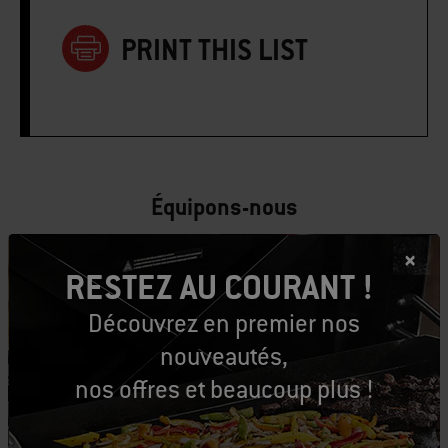
PRINT THIS LIST
Équipons-nous
Outils conseillés
RESTEZ AU COURANT !
Découvrez en premier nos
Pinceau à
Tablier - Noir
Gant de
nouveautés,
badigeonner
barbecu
Afficher
nos offres et beaucoup plus !
Premium
les
Affic
détails
les
Afficher
détai
les