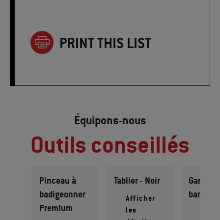
PRINT THIS LIST
Équipons-nous
Outils conseillés
Pinceau à
Tablier - Noir
Gant de
badigeonner
barbecu
Afficher
Premium
les
Affic