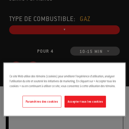
TYPE DE COMBUSTIBLE:
GAZ
POUR 4
10-15 MIN
Ce site Web utilise des témoins (cookies) pour améliorer l’expérience d’utilisation, analyser
l’utilisation du site et soutenir les initiatives de marketing. En cliquant sur « Accepter tous les
cookies » ou en continuant à utiliser ce site, vous consentez à cette utilisation des témoins.
INGRÉDIENTS
DIRECTIVES
Paramètres des cookies
Accepter tous les cookies