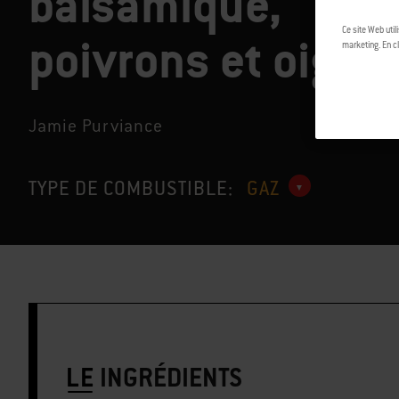
balsamique,
Ce site Web util
poivrons et oigno
marketing. En cl
Jamie Purviance
TYPE DE COMBUSTIBLE:
GAZ
LE
INGRÉDIENTS