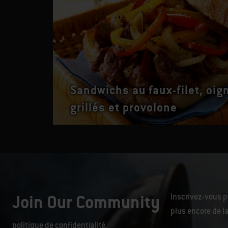
Sandwichs au faux-filet, oig
grillés et provolone
Join Our Community
Inscrivez-vous p
plus encore de la
politique de confidentialité
.