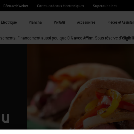
Découvrir Weber
Cartes-cadeaux électroniques
Superaubaines
Électrique
Plancha
Portatif
Accessoires
Pièces et Assista
sements. Financement aussi peu que 0 % avec Affirm. Sous réserve d’éligibili
au