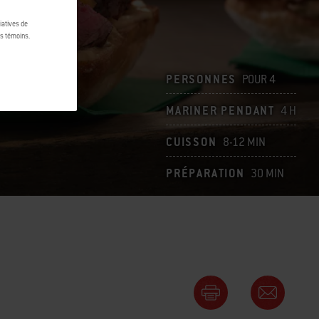
tiatives de
es témoins.
PERSONNES
POUR 4
MARINER PENDANT
4 H
CUISSON
8-12 MIN
PRÉPARATION
30 MIN