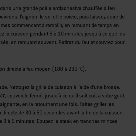
e dans une grande poêle antiadhésive chauffée à feu
oivrons, l’oignon, le sel et le poivre, puis laissez cuire de
gumes commencent à ramollir, en remuant de temps en
z la cuisson pendant 8 à 10 minutes jusqu’à ce que les
sés, en remuant souvent. Retirez du feu et couvrez pour
on directe à feu moyen (180 à 230 °C).
ade. Nettoyez la grille de cuisson à l’aide d’une brosse.
ct
, couvercle fermé, jusqu’à ce qu’il soit cuit à votre goût,
gnante, en la retournant une fois. Faites griller les
r directe de 30 à 60 secondes avant la fin de la cuisson.
de 3 à 5 minutes. Coupez le steak en tranches minces