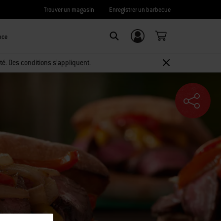
Trouver un magasin
Enregistrer un barbecue
nce
Connexion/
SEARCH
Inscription
té. Des conditions s’appliquent.