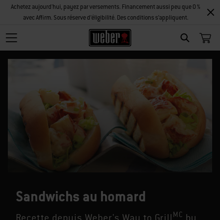
Achetez aujourd'hui, payez par versements. Financement aussi peu que 0 %
avec Affirm. Sous réserve d’éligibilité. Des conditions s’appliquent.
SEARCH
Sandwichs au homard
MC
Recette depuis Weber's Way to Grill
by