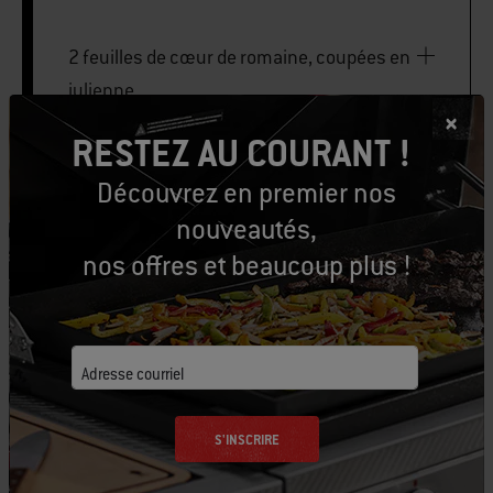
2 feuilles de cœur de romaine, coupées en
julienne
RESTEZ AU COURANT !
Découvrez en premier nos
PRINT THIS LIST
nouveautés,
nos offres et beaucoup plus !
Équipons-nous
Adresse courriel
Outils conseillés
S'INSCRIRE