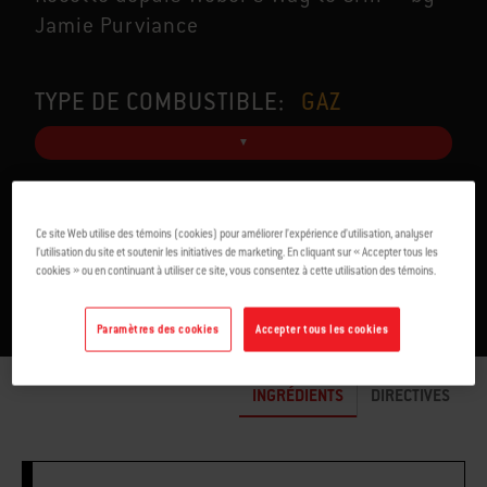
Jamie Purviance
TYPE DE COMBUSTIBLE:
GAZ
POUR 4
6-7 MIN
Ce site Web utilise des témoins (cookies) pour améliorer l’expérience d’utilisation, analyser
l’utilisation du site et soutenir les initiatives de marketing. En cliquant sur « Accepter tous les
cookies » ou en continuant à utiliser ce site, vous consentez à cette utilisation des témoins.
Paramètres des cookies
Accepter tous les cookies
INGRÉDIENTS
DIRECTIVES