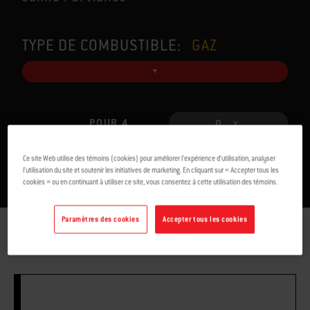
TYPE DE COMBUSTIBLE:
GAZ
POUR 4
0
Ce site Web utilise des témoins (cookies) pour améliorer l’expérience d’utilisation, analyser
l’utilisation du site et soutenir les initiatives de marketing. En cliquant sur « Accepter tous les
cookies » ou en continuant à utiliser ce site, vous consentez à cette utilisation des témoins.
Paramètres des cookies
Accepter tous les cookies
INGRÉDIENTS
DIRECTIVES