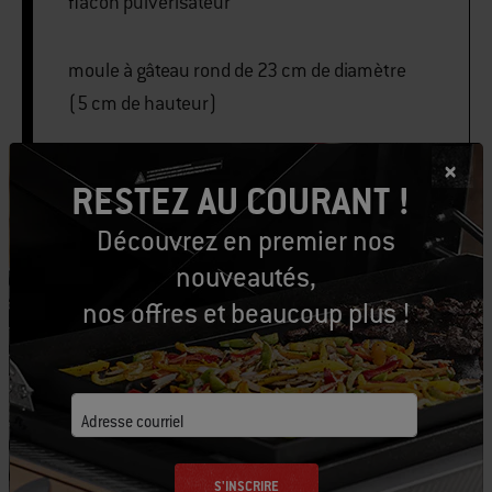
flacon pulvérisateur
moule à gâteau rond de 23 cm de diamètre
(5 cm de hauteur)
feuille d’aluminium robuste (46 cm de
RESTEZ AU COURANT !
large)
Découvrez en premier nos
nouveautés,
nos offres et beaucoup plus !
PRINT THIS LIST
Adresse courriel
Équipons-nous
S'INSCRIRE