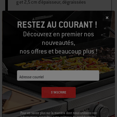
g et 2,5 cm d'épaisseur, dégraissées
RESTEZ AU COURANT !
IMPRIMER CETTE LISTE
Découvrez en premier nos
nouveautés,
nos offres et beaucoup plus !
Équipons-nous
Adresse courriel
Outils conseillés
S'INSCRIRE
Pinceau à
Tablier - Noir
Gant de
badigeonner
barbecu
Afficher
Pour en savoir plus sur la manière dont nous utilisons vos
Premium