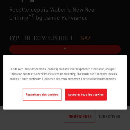
Recette depuis Weber’s New Real
MC
Grilling
by Jamie Purviance
TYPE DE COMBUSTIBLE:
GAZ
Ce site Web utilise des témoins (cookies) pour améliorer l’expérience d’utilisation, analyser
POUR 6 À 8
8-10 MIN
l’utilisation du site et soutenir les initiatives de marketing. En cliquant sur « Accepter tous les
cookies » ou en continuant à utiliser ce site, vous consentez à cette utilisation des témoins.
Paramètres des cookies
Accepter tous les cookies
INGRÉDIENTS
DIRECTIVES