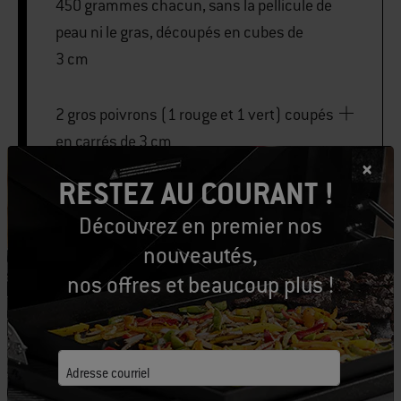
450 grammes chacun, sans la pellicule de
peau ni le gras, découpés en cubes de
3 cm
2 gros poivrons (1 rouge et 1 vert) coupés
en carrés de 3 cm
RESTEZ AU COURANT !
Découvrez en premier nos
brochettes en métal ou en bambou
nouveautés,
nos offres et beaucoup plus !
IMPRIMER CETTE LISTE
Adresse courriel