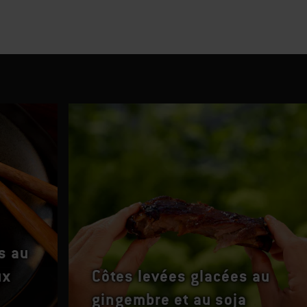
s au
ux
Côtes levées glacées au
gingembre et au soja