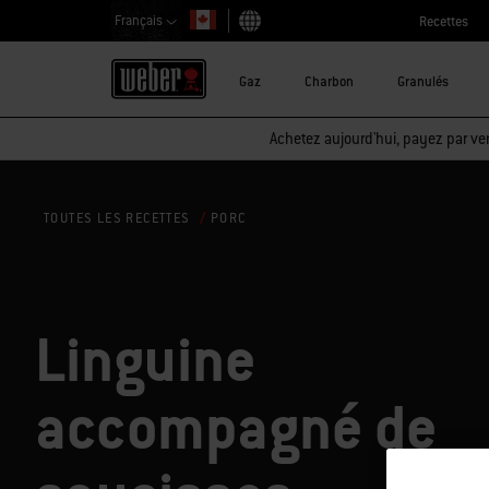
Français
Recettes
Choisir un pays
Gaz
Charbon
Granulés
Achetez aujourd'hui, payez par ver
PORC
TOUTES LES RECETTES
Linguine
accompagné de