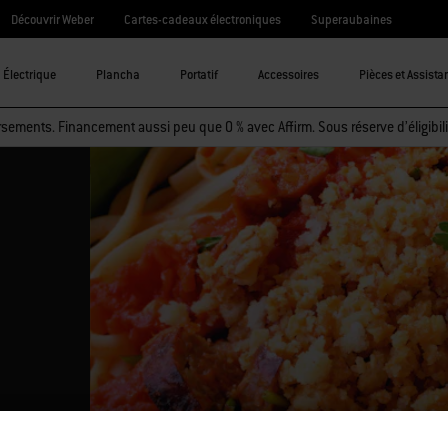
Découvrir Weber
Cartes-cadeaux électroniques
Superaubaines
Électrique
Plancha
Portatif
Accessoires
Pièces et Assista
sements. Financement aussi peu que 0 % avec Affirm. Sous réserve d’éligibili