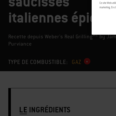
saucisses
Ce site Web util
marketing. En cl
italiennes épicée
MC
Recette depuis Weber's Real Grilling
by Jam
Purviance
TYPE DE COMBUSTIBLE:
GAZ
LE
INGRÉDIENTS