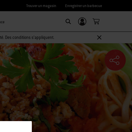
Trouver un magasin
Enregistrer un barbecue
nce
Connexion/
SEARCH
Inscription
té. Des conditions s’appliquent.