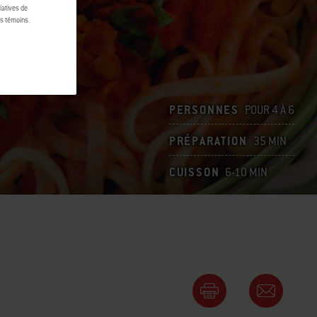
tiatives de
es témoins.
PERSONNES
POUR 4 À 6
PRÉPARATION
35 MIN
CUISSON
6-10 MIN