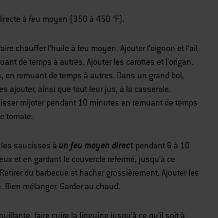
directe à feu moyen (350 à 450 °F).
e chauffer l’huile à feu moyen. Ajouter l’oignon et l’ail.
nt de temps à autres. Ajouter les carottes et l'origan.
s, en remuant de temps à autres. Dans un grand bol,
 ajouter, ainsi que tout leur jus, à la casserole.
Laisser mijoter pendant 10 minutes en remuant de temps
de tomate.
un feu moyen direct
er les saucisses à
pendant 6 à 10
eux et en gardant le couvercle refermé, jusqu’à ce
 Retirer du barbecue et hacher grossièrement. Ajouter les
e. Bien mélanger. Garder au chaud.
lante, faire cuire la linguine jusqu'à ce qu’il soit à