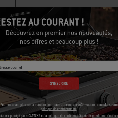
ESTEZ AU COURANT !
Découvrez en premier nos nouveautés,
nos offres et beaucoup plus !
dresse courriel
S'INSCRIRE
Équipons-nous
Outils conseillés
Pour en savoir plus sur la manière dont nous utilisons vos informations, consultez notre
politique de confidentialité
.
site est protégé par reCAPTCHA et la
politique de confidentialité
et les
conditions d'utilisa