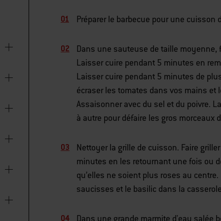
Préparer le barbecue pour une cuisson 
Dans une sauteuse de taille moyenne, fair
Laisser cuire pendant 5 minutes en remua
Laisser cuire pendant 5 minutes de plu
écraser les tomates dans vos mains et les
Assaisonner avec du sel et du poivre. 
à autre pour défaire les gros morceaux 
Nettoyer la grille de cuisson. Faire grill
minutes en les retournant une fois ou d
qu’elles ne soient plus roses au centre.
saucisses et le basilic dans la casserol
Dans une grande marmite d'eau salée bouil