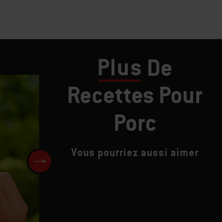
Plus
De
Recettes Pour
Porc
Vous pourriez aussi aimer
Mélange de saucisses avec
brochettes de champignons e
d’oignons