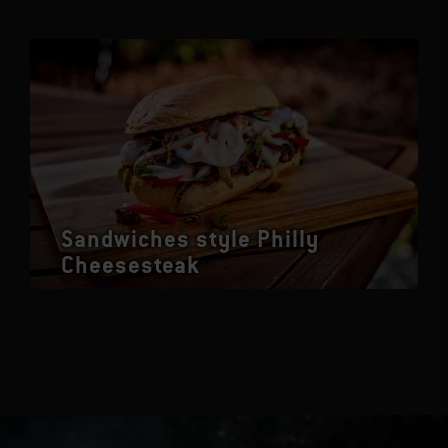
Sandwiches style Philly
Cheesesteak