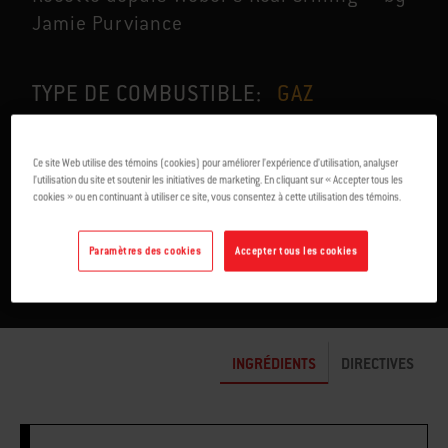
Jamie Purviance
TYPE DE COMBUSTIBLE:
GAZ
Ce site Web utilise des témoins (cookies) pour améliorer l’expérience d’utilisation, analyser
l’utilisation du site et soutenir les initiatives de marketing. En cliquant sur « Accepter tous les
cookies » ou en continuant à utiliser ce site, vous consentez à cette utilisation des témoins.
POUR 8
4-5 MIN
Paramètres des cookies
Accepter tous les cookies
INGRÉDIENTS
DIRECTIVES