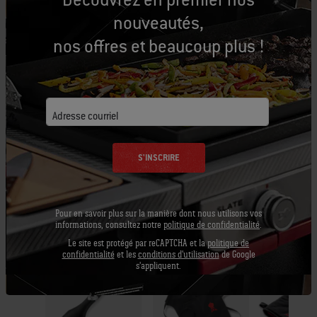
Équipons-nous
nouveautés,
Outils conseillés
nos offres et beaucoup plus !
Pinceau à
Tablier - Noir
Gant de
badigeonner
barbecu
Adresse courriel
Afficher
Premium
les
Affic
détails
les
Afficher
S'INSCRIRE
détai
les
détails
Pour en savoir plus sur la manière dont nous utilisons vos
informations, consultez notre
politique de confidentialité
.
Le site est protégé par reCAPTCHA et la
politique de
confidentialité
et les
conditions d'utilisation
de Google
s'appliquent.