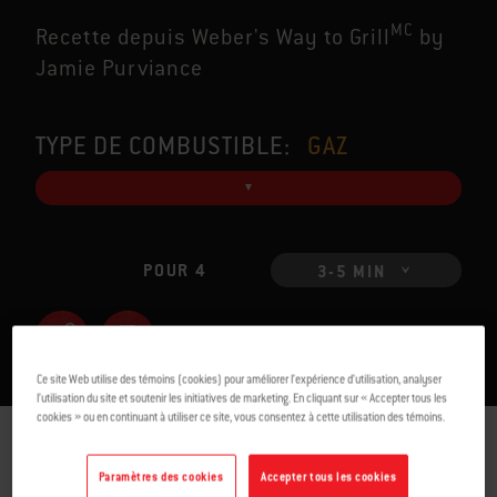
MC
Recette depuis Weber's Way to Grill
by
Jamie Purviance
TYPE DE COMBUSTIBLE:
GAZ
POUR 4
3-5 MIN
Ce site Web utilise des témoins (cookies) pour améliorer l’expérience d’utilisation, analyser
l’utilisation du site et soutenir les initiatives de marketing. En cliquant sur « Accepter tous les
cookies » ou en continuant à utiliser ce site, vous consentez à cette utilisation des témoins.
INGRÉDIENTS
DIRECTIVES
Paramètres des cookies
Accepter tous les cookies