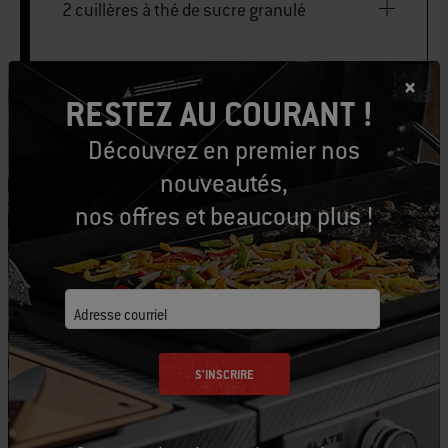
2 cuillères à thé de sucre granulé
1 cuillères à thé de pâte de curry rouge
thaï
RESTEZ AU COURANT !
Découvrez en premier nos
¼ cuillères à thé de sel casher
nouveautés,
nos offres et beaucoup plus !
Adresse courriel
570 grammes de très grandes crevettes
(calibre 16/20), décortiquées et
S'INSCRIRE
déveinées, avec la queue