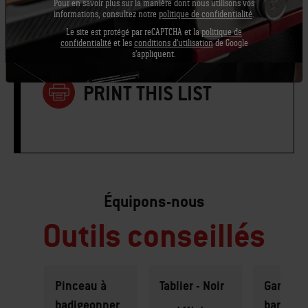
Pour en savoir plus sur la manière dont nous utilisons vos
informations, consultez notre
politique de confidentialité
.
8 brochettes en métal ou en bambou
Le site est protégé par reCAPTCHA et la
politique de
confidentialité
et les
conditions d'utilisation
de Google
s'appliquent.
PRINT THIS LIST
Équipons-nous
Outils conseillés
Pinceau à
Tablier - Noir
Gant de
badigeonner
barbecu