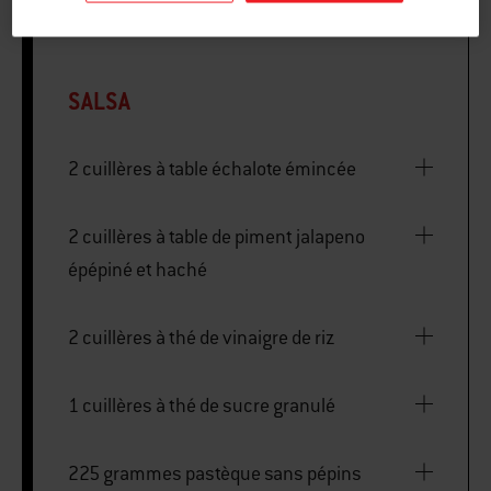
SALSA
2 cuillères à table échalote émincée
2 cuillères à table de piment jalapeno
épépiné et haché
2 cuillères à thé de vinaigre de riz
1 cuillères à thé de sucre granulé
225 grammes pastèque sans pépins