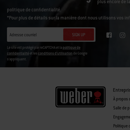
plus encore de la
politique de confidentialité
.
*Pour plus de détails sur la manière dont nous utilisons vos i
SIGN UP
Adresse courriel
Le site est protégé par reCAPTCHA et la
politique de
confidentialité
et les
conditions d'utilisation
de Google
s'appliquent.
Entrepri
À propos 
Salle de 
Engagemen
Politique 