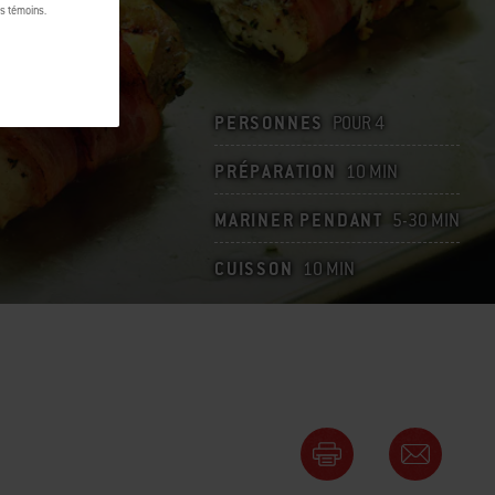
es témoins.
PERSONNES
POUR 4
PRÉPARATION
10 MIN
MARINER PENDANT
5-30 MIN
CUISSON
10 MIN