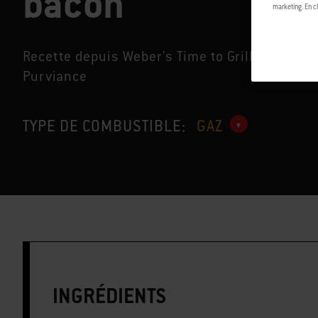
bacon
marketing. En cl
MC
Recette depuis Weber's Time to Grill
by Jam
Purviance
TYPE DE COMBUSTIBLE:
GAZ
INGRÉDIENTS