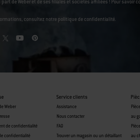
 part de Weber et de ses filiales et sociétés affiliées ! Pour savoi
nformations, consultez notre
politique de confidentialité
.
se
Service clients
Pièc
de Weber
Assistance
Pièc
presse
Nous contacter
au g
t de confidentialité
FAQ
Pièc
de confidentialité
Trouver un magasin ou un détaillant
au c