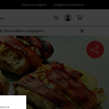
Trouver un magasin
Enregistrer un barbecue
nce
Connexion/
SEARCH
Inscription
té. Des conditions s’appliquent.
tiatives de