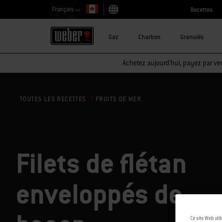
Français
Recettes
Choisir un pays
Gaz
Charbon
Granulés
Achetez aujourd'hui, payez par ver
FRUITS DE MER
TOUTES LES RECETTES
Filets de flétan
enveloppés de
Ce site Web util