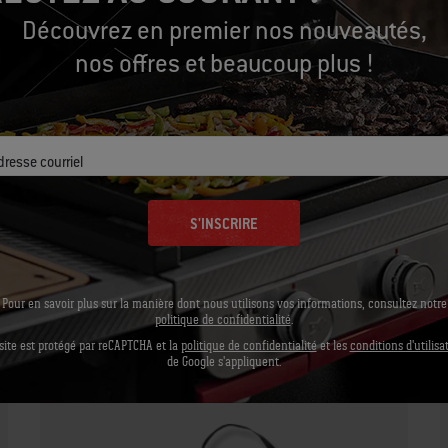
Découvrez en premier nos nouveautés,
nos offres et beaucoup plus !
Équipons-nous
dresse courriel
Outils conseillés
S'INSCRIRE
Tablier - Noir
Pour en savoir plus sur la manière dont nous utilisons vos informations, consultez notre
politique de confidentialité
.
site est protégé par reCAPTCHA et la
politique de confidentialité
et les
conditions d'utilisa
Afficher les détails
de Google s'appliquent.