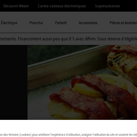
Découvrir Weber
Cartes-cadeaux électroniques
Superaubaines
Électrique
Plancha
Portatif
Accessoires
Pièces et Assista
sements. Financement aussi peu que 0 % avec Affirm. Sous réserve d’éligibili
ise des témoins (cookies) pour améliorer l’expérience d’utilisation, analyser l’utilisation du site et soutenir les ini