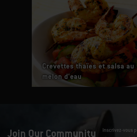
Crevettes thaïes et salsa au
melon d'eau
Join Our Community
Inscrivez-vous p