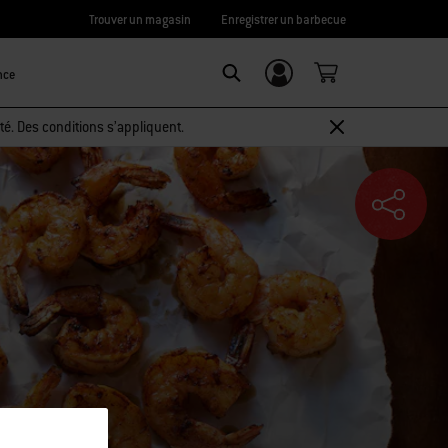
Trouver un magasin
Enregistrer un barbecue
nce
Connexion/
SEARCH
Inscription
té. Des conditions s’appliquent.