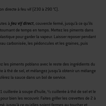
 directe à feu vif (230 à 290 °C).
feu vif direct
nutes à
, couvercle fermé, jusqu’à ce qu’ils
retournant de temps en temps. Mettez les piments dans
plastique pour garder la vapeur. Laisser reposer pendant
peau carbonisée, les pédoncules et les graines, puis
ez les piments poblano avec le reste des ingrédients du
rée à thé de sel, et mélangez jusqu’à obtenir un mélange
férez la sauce dans un bol de service.
uillerée à soupe d’huile, ½ cuillerée à thé de sel et le
pour bien les recouvrir. Faites griller les crevettes de 2 à
rmé, jusqu'à ce qu'elles soient fermes au toucher et