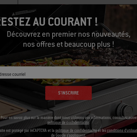
ESTEZ AU COURANT !
Découvrez en premier nos nouveautés,
nos offres et beaucoup plus !
dresse courriel
Équipons-nous
S'INSCRIRE
Outils conseillés
Pour en savoir plus sur la manière dont nous utilisons vos informations, consultez notre
politique de confidentialité
.
site est protégé par reCAPTCHA et la
politique de confidentialité
et les
conditions d'utilisa
de Google s'appliquent.