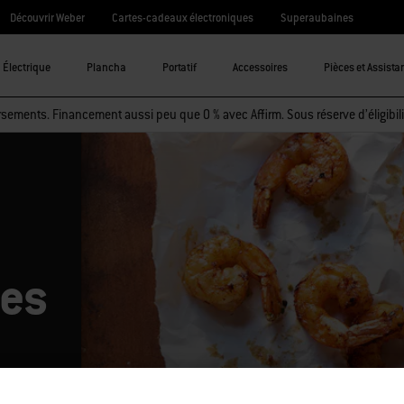
Découvrir Weber
Cartes-cadeaux électroniques
Superaubaines
Électrique
Plancha
Portatif
Accessoires
Pièces et Assista
sements. Financement aussi peu que 0 % avec Affirm. Sous réserve d’éligibili
tes