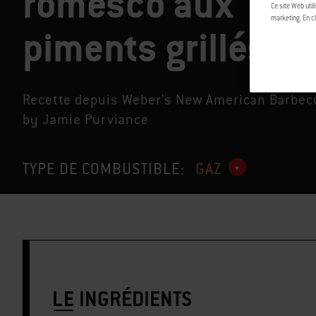
romesco aux
Ce site Web util
marketing. En cl
piments grillés
Recette depuis Weber's New American Barbec
by Jamie Purviance
TYPE DE COMBUSTIBLE:
GAZ
LE
INGRÉDIENTS