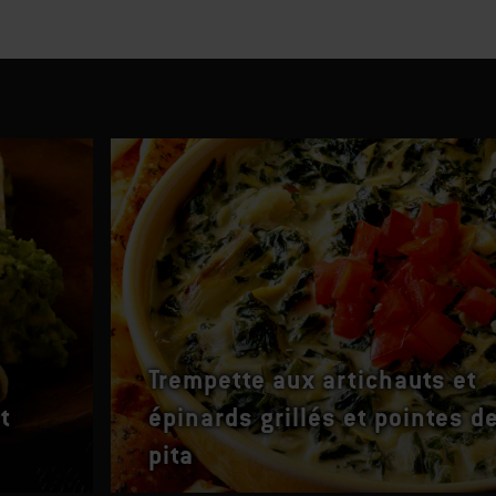
Trempette aux artichauts et
t
épinards grillés et pointes d
pita