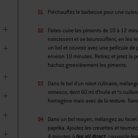
Préchauffez le barbecue pour une cuisson
Faites cuire les piments de 10 à 12 mi
noircissent et se boursouflent, en les 
un bol et couvrez avec une pellicule de 
environ 10 minutes. Retirez et jetez la 
hachez grossièrement les piments.
Dans le bol d’un robot culinaire, mélang
romesco, dont 60 ml d’huile et ½ cuille
homogène mais avec de la texture. Trans
Dans un bol moyen, mélangez au fouet 1 c
paprika. Ajoutez les crevettes et tournez 
feu vif direct
4 minutes à
, couvercle fe