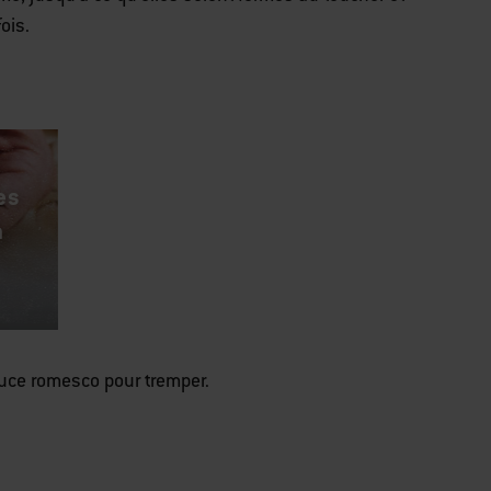
fois.
es
a
auce romesco pour tremper.