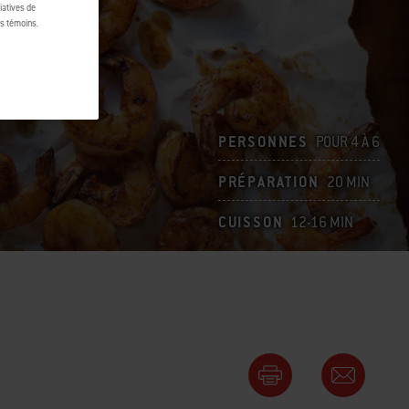
tiatives de
es témoins.
PERSONNES
POUR 4 À 6
PRÉPARATION
20 MIN
CUISSON
12-16 MIN