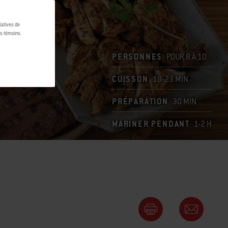
tiatives de
es témoins.
PERSONNES
POUR 8 À 10
CUISSON
18-23 MIN
PRÉPARATION
30 MIN
MARINER PENDANT
1-2 H