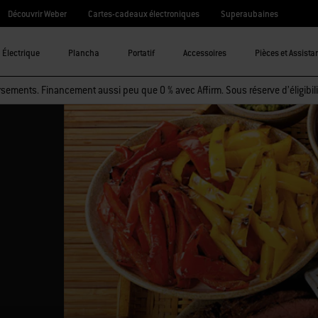
Découvrir Weber
Cartes-cadeaux électroniques
Superaubaines
Électrique
Plancha
Portatif
Accessoires
Pièces et Assista
sements. Financement aussi peu que 0 % avec Affirm. Sous réserve d’éligibili