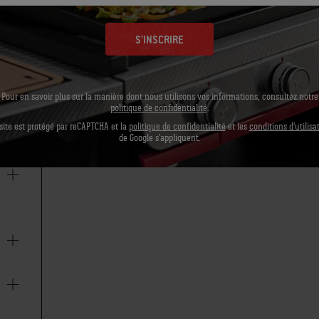
S'INSCRIRE
Pour en savoir plus sur la manière dont nous utilisons vos informations, consultez notre
politique de confidentialité
.
site est protégé par reCAPTCHA et la
politique de confidentialité
et les
conditions d'utilisa
de Google s'appliquent.