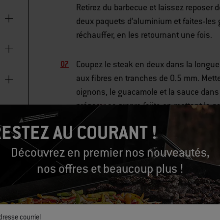
Retirez du barbecue et laissez reposer d
deux paquets d’aluminium et faites-les 
réchauffer, en les retournant une fois.
Coupez le steak en deux dans la longueu
aux fibres en tranches de 0.5 mm. Mettez l
oignons, le guacamole et la sauce dans 
préparer sa propre fajita en mettant la g
sauce piquante. Servir chaud.
ESTEZ AU COURANT !
RELATED GRILL SKILLS
Découvrez en premier nos nouveautés,
nos offres et beaucoup plus !
Découper une bavette
dresse courriel