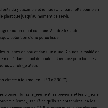
ients du guacamole et remuez à la fourchette pour bien
de plastique jusqu’au moment de servir.
angeur ou un robot culinaire. Ajoutez les autres
squ’à obtention d’une purée lisse.
les cuisses de poulet dans un autre. Ajoutez la moitié de
re moitié dans le bol du poulet, et remuez pour bien les
eures au réfrigérateur.
on directe à feu moyen (180 à 230 °C).
’une brosse. Huilez légèrement les poivrons et les oignons
couvercle fermé, jusqu’à ce qu’ils soient tendres, en les
vrons nécessitera de 6 à 8 minutes et celle des oignons