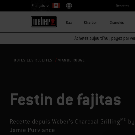
Français
Recettes
Choisir un pays
Gaz
Charbon
Granulés
Achetez aujourd'hui, payez par ver
VIANDE ROUGE
TOUTES LES RECETTES
Festin de fajitas
MC
Recette depuis Weber's Charcoal Grilling
by
Jamie Purviance