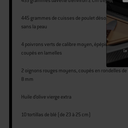
455 grammes bavette d’environ 2 cm d’épaisseur
445 grammes de cuisses de poulet désossées,
sans la peau
4 poivrons verts de calibre moyen, épépinés et
Le 
coupés en lamelles
2 oignons rouges moyens, coupés en rondelles de
8 mm
Huile d’olive vierge extra
10 tortillas de blé (de 23 à 25 cm)