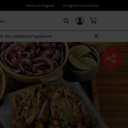
Trouver un magasin
Enregistrer un barbecue
nce
Connexion/
SEARCH
Inscription
té. Des conditions s’appliquent.