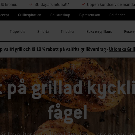
000 kronor.
30-dagars returrätt*
Öppen kundservice måndag-
lrecept
Grillinspiration
Grillkunskap
E-presentkort
Grillfinder
Träpellets
Smarta
Tillbehör
Boka en grillkurs
Reserv
p valfri grill och få 10 % rabatt på valfritt grillöverdrag -
Utforska Grill
 på grillad kyckl
fågel
 favoriter vid grillen i Sverige – krispiga ving