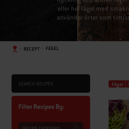
eller hel fågel med smakri
använder örter som timjan
FÅGEL
RECEPT
Fågel
Filter Recipes By:
RECIPE CATEGORY: