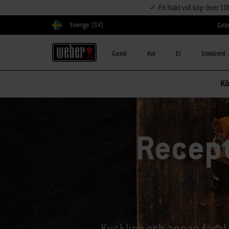
Fri frakt vid köp över 1
Sverige
(SV)
Gril
Välj land
Gasol
Kol
El
Stekbord
Kö
Recept
Kyckling och annan fågel är