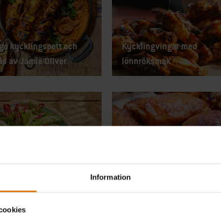
ga kycklingspett och
Kycklingvingar med
s av Jamie Oliver
lönnröksmak
Information
de kycklingvingar på
Buttermilk-marinerade
av Jamie Oliver
kycklinglår
cookies