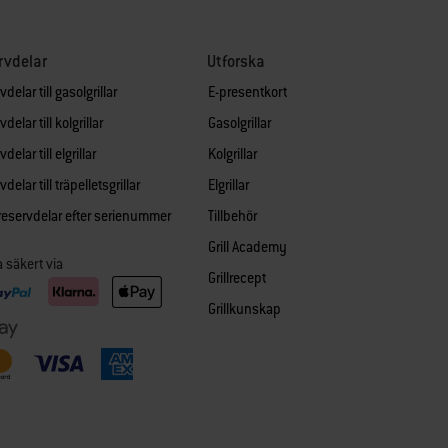
rvdelar
Utforska
delar till gasolgrillar
E-presentkort
delar till kolgrillar
Gasolgrillar
delar till elgrillar
Kolgrillar
delar till träpelletsgrillar
Elgrillar
 reservdelar efter serienummer
Tillbehör
Grill Academy
a säkert via
Grillrecept
Grillkunskap