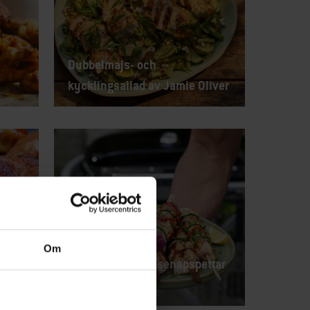
Dubbelmajs- och
kycklingsallad av Jamie Oliver
Om
Klibbiga honung-senapspettar
med kyckling