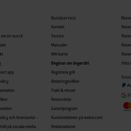
Kundservice
Rese
Kontakt
Reserv
n om en succé
Service
Reserv
ster
Manualer
Reserv
kt
Mitt konto
Reserv
g
Begäran om ångerrätt
Hitta
nect app
Registrera grill
Betal
policy
Betalningsvillkor
formation
Frakt & returer
llkor
Reservdelar
aration
Garantiprogram
olicy och licensavtal –
Kundomdömen på weber.com
håll på sociala media
Reklamationer