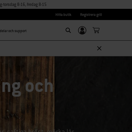
torsdag 8-16, fredag 8-15
Hitta butik
Registrera grill
delar och support
Logga in/
SEARCH
Registrera dig
ing och
ar, saftiga bröst, mörka lår