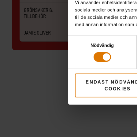
Vi använder enhetsidentifierar
GRÖNSAKER &
sociala medier och analysera 
TILLBEHÖR
till de sociala medier och a
med annan information som du 
JAMIE OLIVER
Samtyckesval
Nödvändig
Kyckl
ENDAST NÖDVÄN
COOKIES