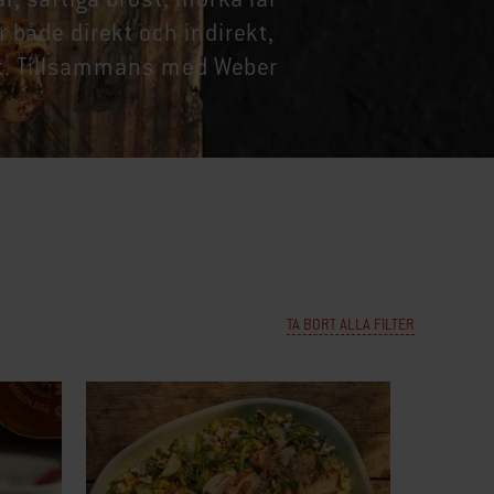
r både direkt och indirekt,
igt. Tillsammans med Weber
TA BORT ALLA FILTER