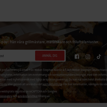
e-post från våra grillmästare, matälskare och friluftsfantaster.
ANMÄL DIG
ost
ill prenumerera på email från Weber-Stephen Nordic A/S och Weber-Stephen Deutschland
ktnyheter, information om evenemang och konsumentundersökningar, med den information
aktion med nyhetsbrevet med hjälp av spårningsverktyg. Du kan när som helst återkalla 
sbrev
eller genom att använda vårt
kontaktformulär
. För mer information, vänligen läs vå
 webbplats skyddas av reCAPTCHA och Googles
tesspolicy
och
användarvillkor
tillämpas.