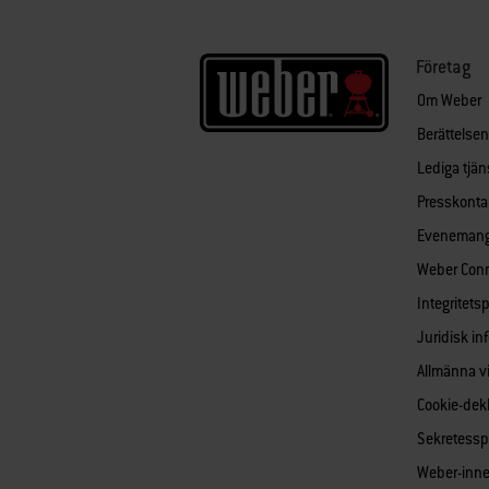
Företag
Om Weber
Berättelse
Lediga tjän
Presskonta
Eveneman
Weber Con
Integritets
Juridisk in
Allmänna vi
Cookie-dekl
Sekretessp
Weber-inne