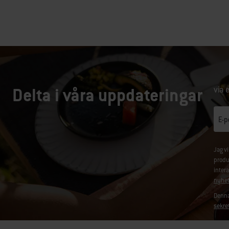
Delta i våra uppdateringar
via 
E-p
Jag v
produ
inter
nyhet
Denna
sekre