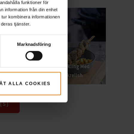
andahålla funktioner för
n information från din enhet
 tur kombinera informationen
deras tjänster.
Marknadsföring
 och
Flätad Sesamkyckling Med
Papaya- Och Gurkrelish
LÅT ALLA COOKIES
(
5
)