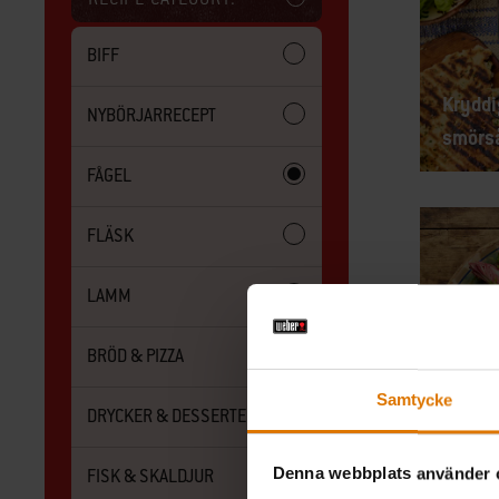
BIFF
Kryddi
NYBÖRJARRECEPT
smörså
FÅGEL
FLÄSK
LAMM
BRÖD & PIZZA
Samtycke
DRYCKER & DESSERTER
Grilla
spett 
Denna webbplats använder 
FISK & SKALDJUR