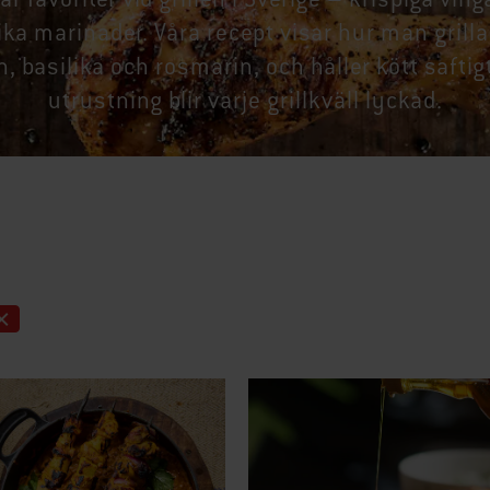
ka marinader. Våra recept visar hur man grilla
, basilika och rosmarin, och håller kött saft
utrustning blir varje grillkväll lyckad.