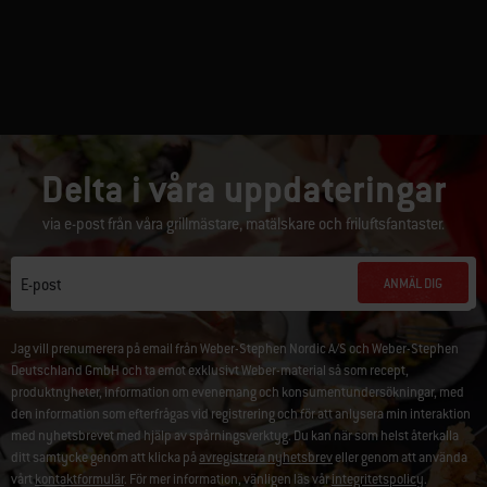
Delta i våra uppdateringar
via e-post från våra grillmästare, matälskare och friluftsfantaster.
ANMÄL DIG
E-post
Jag vill prenumerera på email från Weber-Stephen Nordic A/S och Weber-Stephen
Deutschland GmbH och ta emot exklusivt Weber-material så som recept,
produktnyheter, information om evenemang och konsumentundersökningar, med
den information som efterfrågas vid registrering och för att anlysera min interaktion
med nyhetsbrevet med hjälp av spårningsverktyg. Du kan när som helst återkalla
ditt samtycke genom att klicka på
avregistrera nyhetsbrev
eller genom att använda
vårt
kontaktformulär
. För mer information, vänligen läs vår
integritetspolicy
.