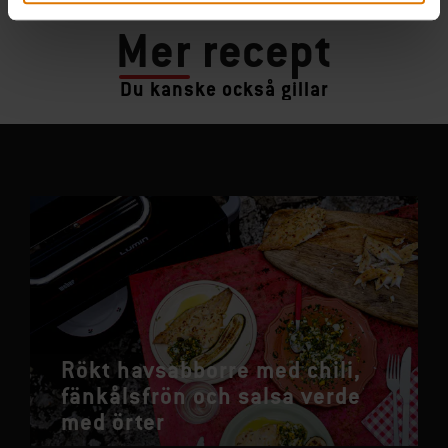
Mer
recept
Du kanske också gillar
Rökt havsabborre med chili,
fänkålsfrön och salsa verde
med örter