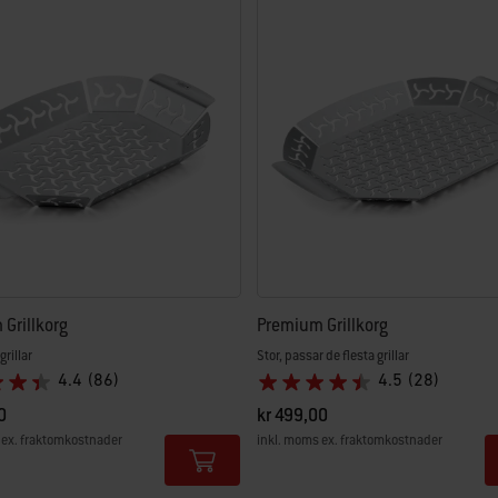
ltat.
Grillkorg
Premium Grillkorg
grillar
Stor, passar de flesta grillar
4.4
(86)
4.5
(28)
0
kr 499,00
 ex. fraktomkostnader
inkl. moms ex. fraktomkostnader
tions
Color Options