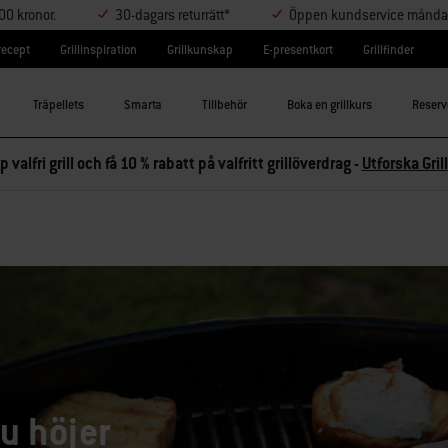
000 kronor.
30-dagars returrätt*
Öppen kundservice måndag-
lrecept
Grillinspiration
Grillkunskap
E-presentkort
Grillfinder
Träpellets
Smarta
Tillbehör
Boka en grillkurs
Reserv
p valfri grill och få 10 % rabatt på valfritt grillöverdrag -
Utforska Grill
u höjer