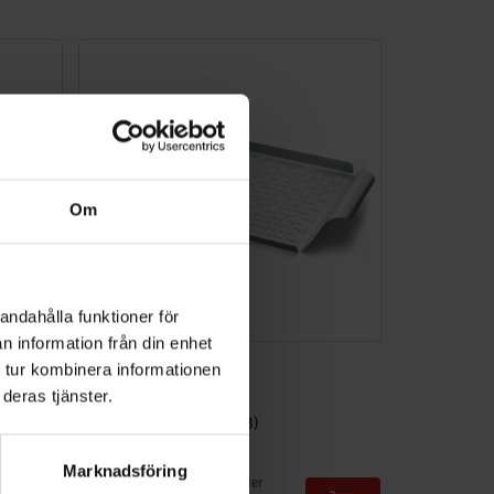
Om
andahålla funktioner för
n information från din enhet
Deluxe Grillkorg
 tur kombinera informationen
deras tjänster.
4.0
(88)
kr 499,00
Marknadsföring
inkl. moms ex. fraktomkostnader