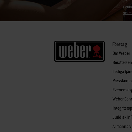
Denna
sekre
Företag
Om Weber
Berättelse
Lediga tjän
Presskonta
Eveneman
Weber Con
Integritets
Juridisk in
Allmänna vi