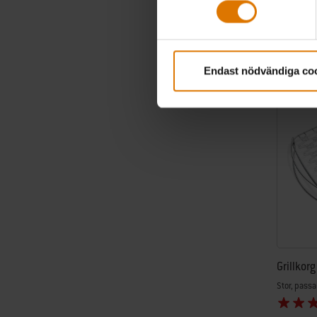
Color Op
Endast nödvändiga co
Grillkorg
Stor, passar