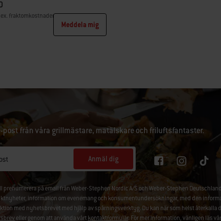
0
 ex. fraktomkostnader
Meddela mig
tions
e-post från våra grillmästare, matälskare och friluftsfantaster.
Anmäl dig
ost
ill prenumerera på email från Weber-Stephen Nordic A/S och Weber-Stephen Deutschland
ktnyheter, information om evenemang och konsumentundersökningar, med den information
aktion med nyhetsbrevet med hjälp av spårningsverktyg. Du kan när som helst återkalla 
sbrev
eller genom att använda vårt
kontaktformulär
. För mer information, vänligen läs vå