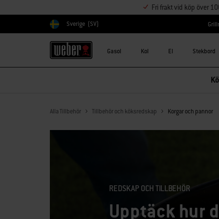
Fri frakt vid köp över 1
Sverige
(SV)
Gril
Välj land
Gasol
Kol
El
Stekbord
Kö
Alla Tillbehör
Tillbehör och köksredskap
Korgar och pannor
REDSKAP OCH TILLBEHÖR
Upptäck hur d