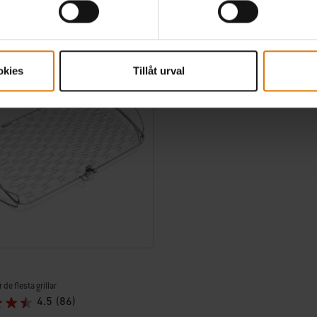
tions
Color Options
okies
Tillåt urval
 de flesta grillar
4.5
(86)