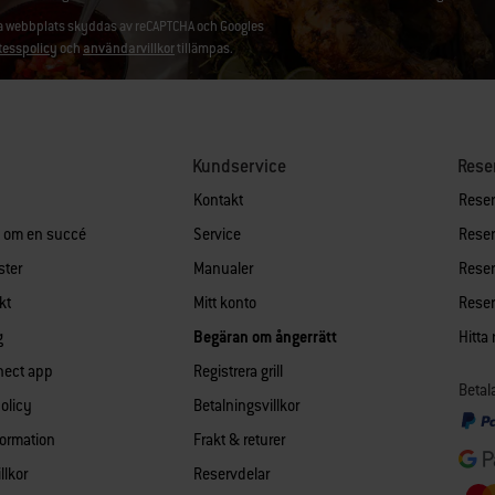
 webbplats skyddas av reCAPTCHA och Googles
tesspolicy
och
användarvillkor
tillämpas.
Kundservice
Rese
Kontakt
Reserv
n om en succé
Service
Reserv
ster
Manualer
Reserv
kt
Mitt konto
Reserv
g
Begäran om ångerrätt
Hitta
nect app
Registrera grill
Betal
policy
Betalningsvillkor
formation
Frakt & returer
llkor
Reservdelar