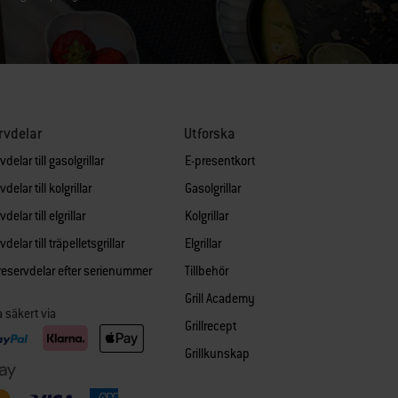
rvdelar
Utforska
delar till gasolgrillar
E-presentkort
delar till kolgrillar
Gasolgrillar
delar till elgrillar
Kolgrillar
delar till träpelletsgrillar
Elgrillar
 reservdelar efter serienummer
Tillbehör
Grill Academy
a säkert via
Grillrecept
Grillkunskap