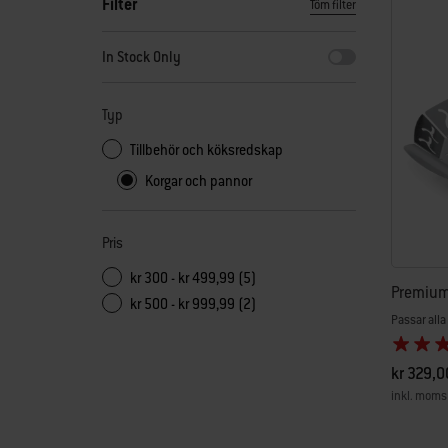
Filter
Töm filter
När du väljer något av filtren uppdateras sidan med nya resu
In Stock Only
Typ
Tillbehör och köksredskap
Korgar och pannor
Pris
kr 300 - kr 499,99 (5)
Premium 
kr 500 - kr 999,99 (2)
Passar alla 
kr 329,0
inkl. moms
Color Op