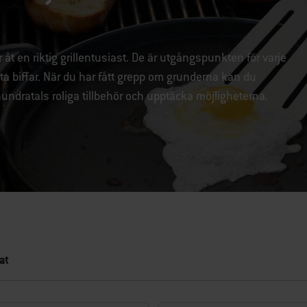
t en riktig grillentusiast. De är utgångspunkten för varje
ta biffar. När du har fått grepp om grunderna kan du
ndratals roliga tillbehör och upptäcka möjligheterna.
at