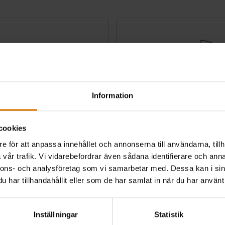
Information
cookies
e för att anpassa innehållet och annonserna till användarna, tillh
vår trafik. Vi vidarebefordrar även sådana identifierare och anna
rillkorg
Grillkorg
nnons- och analysföretag som vi samarbetar med. Dessa kan i sin
har tillhandahållit eller som de har samlat in när du har använt 
0/3000 och *de flesta brikettgrillar
Passar de flesta grillar
4.5
(88)
4.0
(31)
0
kr 399,00
Inställningar
Statistik
 ex. fraktomkostnader
inkl. moms ex. fraktomkostnader