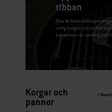
ribban
Bara de bästa redskapen duger å
saftig burgare och perfekt bryn
komplettera din samling med hu
Korgar och
7 Result
pannor