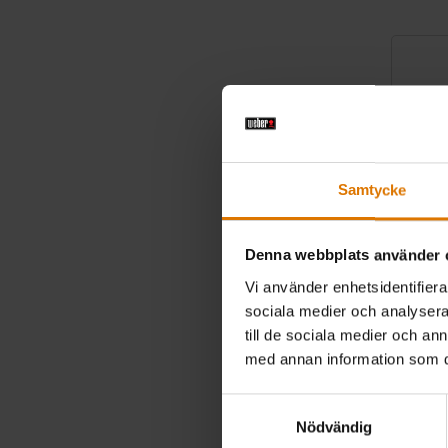
Samtycke
Denna webbplats använder 
Vi använder enhetsidentifierar
sociala medier och analysera 
Deluxe G
till de sociala medier och a
med annan information som du 
Passar Q 30
Samtyckesval
kr 549,0
Nödvändig
inkl. moms