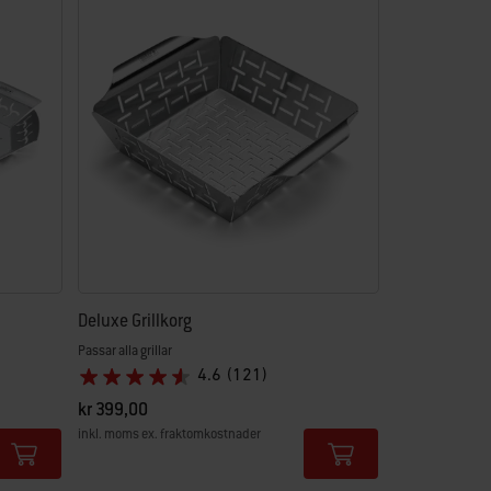
Deluxe Grillkorg
Passar alla grillar
4.6
(121)
kr 399,00
inkl. moms ex. fraktomkostnader
Color Options