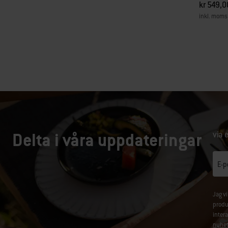
kr 549,0
inkl. moms
Color Op
Delta i våra uppdateringar
via 
E-p
Jag v
produ
inter
nyhet