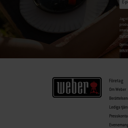
E-p
Jag v
produ
inter
nyhet
Denna
sekre
Företag
Om Weber
Berättelse
Lediga tjän
Presskonta
Eveneman