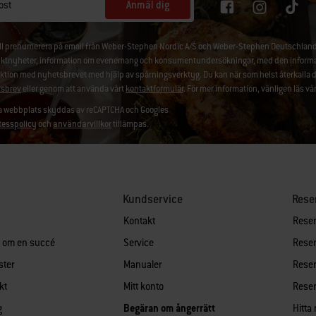
Anmäl dig
ost
ill prenumerera på email från Weber-Stephen Nordic A/S och Weber-Stephen Deutschland
ktnyheter, information om evenemang och konsumentundersökningar, med den information
aktion med nyhetsbrevet med hjälp av spårningsverktyg. Du kan när som helst återkalla 
sbrev
eller genom att använda vårt
kontaktformulär
. För mer information, vänligen läs vå
 webbplats skyddas av reCAPTCHA och Googles
tesspolicy
och
användarvillkor
tillämpas.
Kundservice
Rese
Kontakt
Reserv
n om en succé
Service
Reserv
ster
Manualer
Reserv
kt
Mitt konto
Reserv
g
Begäran om ångerrätt
Hitta