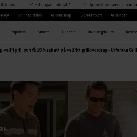
000 kronor.
30-dagars returrätt*
Öppen kundservice måndag-
lrecept
Grillinspiration
Grillkunskap
E-presentkort
Grillfinder
Träpellets
Smarta
Tillbehör
Boka en grillkurs
Reserv
p valfri grill och få 10 % rabatt på valfritt grillöverdrag -
Utforska Grill
GEN