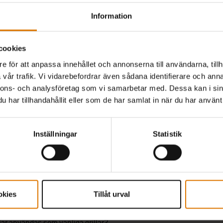
Information
cookies
e för att anpassa innehållet och annonserna till användarna, tillh
vår trafik. Vi vidarebefordrar även sådana identifierare och anna
nnons- och analysföretag som vi samarbetar med. Dessa kan i sin
har tillhandahållit eller som de har samlat in när du har använt 
Vanliga frågor (FAQ)
Inställningar
Statistik
ountain-grill behöver jag?
eber Smokey Mountain och andra typer av grillar?
okies
Tillåt urval
ar användas som vanliga grillar?