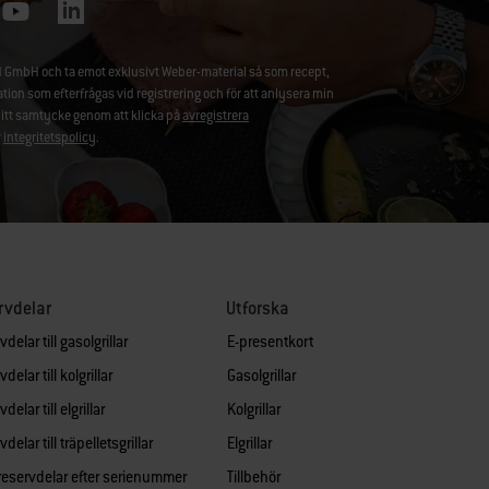
 GmbH och ta emot exklusivt Weber-material så som recept,
 som efterfrågas vid registrering och för att anlysera min
ditt samtycke genom att klicka på
avregistrera
r
integritetspolicy
.
rvdelar
Utforska
delar till gasolgrillar
E-presentkort
delar till kolgrillar
Gasolgrillar
delar till elgrillar
Kolgrillar
delar till träpelletsgrillar
Elgrillar
 reservdelar efter serienummer
Tillbehör