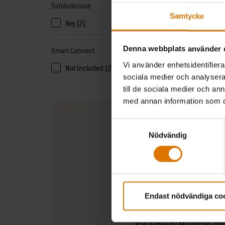
Sidobrännare
Samtycke
Nej (2)
Denna webbplats använder 
Smart Connect
Vi använder enhetsidentifierar
Not Included (2)
sociala medier och analysera 
till de sociala medier och a
med annan information som du 
Samtyckesval
Nödvändig
Vilken storlek på Smokey M
Vad är skillnaden mellan W
Endast nödvändiga co
Kan Smokey Mountain-grill