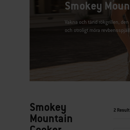
Smokey Mount
Vakna och tänd rökgrillen, den
och otroligt möra revbensspjäll
Smokey
2 Result
Mountain
Cooker