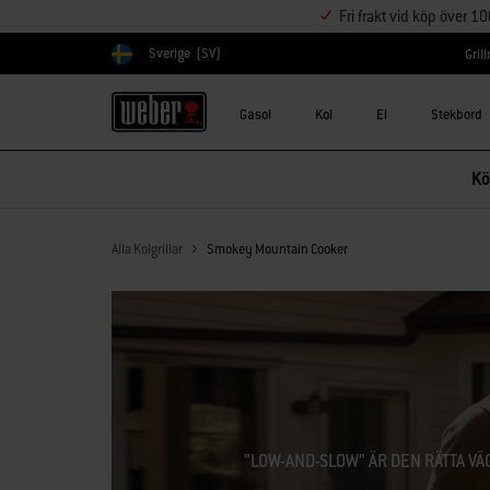
Fri frakt vid köp över 1
Sverige
(SV)
Gril
Välj land
Gasol
Kol
El
Stekbord
Kö
Alla Kolgrillar
Smokey Mountain Cooker
”LOW-AND-SLOW” ÄR DEN RÄTTA VÄ