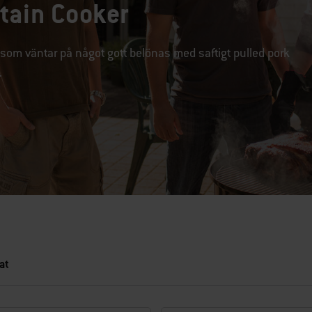
ain Cooker
 som väntar på något gott belönas med saftigt pulled pork
.
at