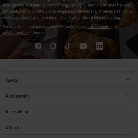
med nyhetsbrevet med hjälp av spårningsverktyg. Du kan när som helst återkalla
ditt samtycke genom att klicka på
avregistrera nyhetsbrev
eller genom att använda
vårt
kontaktformulär
. För mer information, vänligen läs vår
integritetspolicy
.
Denna webbplats skyddas av reCAPTCHA och Googles
sekretesspolicy
och
användarvillkor
tillämpas.
Företag
Kundservice
Reservdelar
Utforska