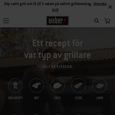
Köp valfri grill och få 10 % rabatt på valfritt grillöverdrag -
Utforska
Grill
SEARCH
Ett recept för
var typ av grillare
VÄLJ EN KATEGORI
GRILLRECEPT
BIFF
FÅGEL
FLÄSK
LAMM