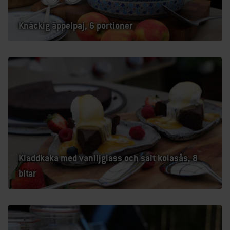
Knäckig äppelpaj, 6 portioner
Kladdkaka med vaniljglass och salt kolasås, 8
bitar