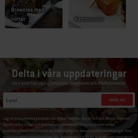
Brownies med
nötter
Kammusslor
Delta i våra uppdateringar
via e-post från våra grillmästare, matälskare och friluftsfantaster.
ANMÄL DIG
E-post
Jag vill prenumerera på email från Weber-Stephen Nordic A/S och Weber-Stephen
Deutschland GmbH och ta emot exklusivt Weber-material så som recept,
produktnyheter, information om evenemang och konsumentundersökningar, med
den information som efterfrågas vid registrering och för att anlysera min interaktion