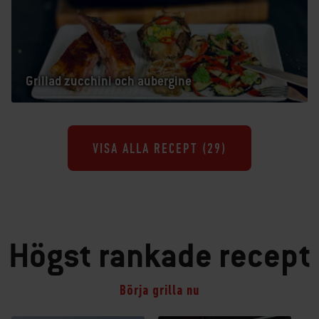
Grillad zucchini och aubergine
VISA ALLA RECEPT (
29
)
Högst rankade recept
Börja grilla nu