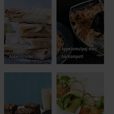
Äppelsmulpaj med
Äppelstrudel
bärkompott