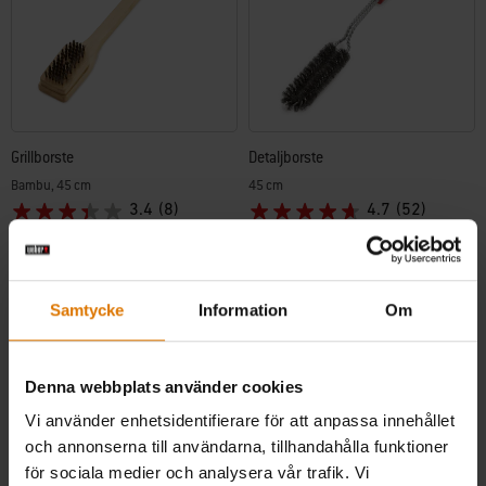
Grillborste
Detaljborste
Bambu, 45 cm
45 cm
3.4
(8)
4.7
(52)
kr 159,00
kr 159,00
inkl. moms ex. fraktomkostnader
inkl. moms ex. fraktomkostnader
Color Options
Color Options
Samtycke
Information
Om
Denna webbplats använder cookies
Vi använder enhetsidentifierare för att anpassa innehållet
och annonserna till användarna, tillhandahålla funktioner
för sociala medier och analysera vår trafik. Vi