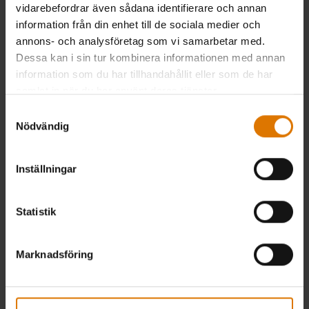
vidarebefordrar även sådana identifierare och annan
information från din enhet till de sociala medier och
annons- och analysföretag som vi samarbetar med.
Dessa kan i sin tur kombinera informationen med annan
information som du har tillhandahållit eller som de har
samlat in när du har använt deras tjänster.
Grillborste
UPP TILL 10 % RABATT
Samtyckesval
Bambu, 30 cm
Nödvändig
Spara på tillbehör
3.9
(18)
kr 159,00
Köp 2 valfria tillbehör och spara
Inställningar
inkl. moms ex. fraktomkostnader
5 %, eller köp 3 valfria tillbehör och
Color Options
spara 10 % vid samma köp –
exklusive överdrag.
Statistik
*
Rabatten läggs till i din grillkorg i
kassan.
Marknadsföring