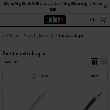
Köp valfri grill och få 10 % rabatt på valfritt grillöverdrag -
Utforska
Grill
Search
Alla Tillbehör
Rengörning & underhåll
Borstar och skrapor
Borstar och skrapor
3 Resultat
Visa två pro
Visa 
Filtrera
Sortera