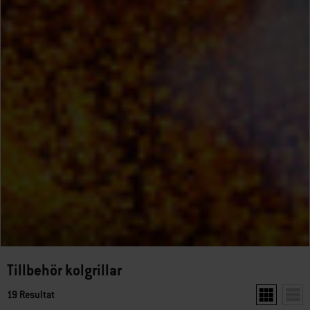
Tillbehör kolgrillar
19 Resultat
Visa två pro
Visa 