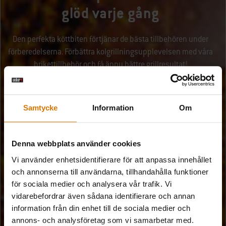
glöd varje gång
Den perfekta köttbiten förtjänar de bästa tillbehören under
förberedelserna. Förbättra kolgrillningsupplevelsen med våra
brikettillbehör och få ännu bättre grillresultat!
Samtycke
Information
Om
Denna webbplats använder cookies
Vi använder enhetsidentifierare för att anpassa innehållet
och annonserna till användarna, tillhandahålla funktioner
för sociala medier och analysera vår trafik. Vi
vidarebefordrar även sådana identifierare och annan
information från din enhet till de sociala medier och
annons- och analysföretag som vi samarbetar med.