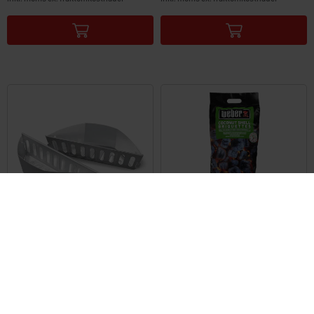
Color Options
Color Options
Char-Basket kolkorgar
Briketter av kokosnöt
4 kg
4.8
(322)
5.0
(12)
kr 399,00
kr 159,00