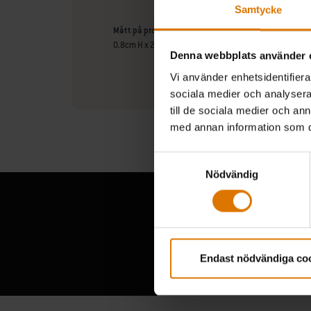
Samtycke
Mått på produkten
0.8cm H x 20.5cm L x 25.5cm D
Denna webbplats använder 
Vi använder enhetsidentifierar
sociala medier och analysera 
till de sociala medier och a
med annan information som du 
Samtyckesval
Nödvändig
Endast nödvändiga co