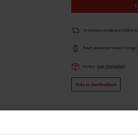
L
Fri leverans vid köp över 1000 kr A
Paket, leveranser mellan 7-9 dagar. 
Fri retur
(
mer information
)
Hitta en återförsäljare