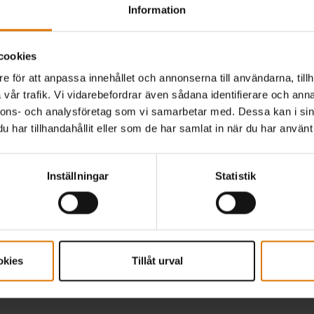
Information
Mått på kartongen
Passar till
27cm H x 21.5cm L x 3.5cm D
Kan använd
cookies
e för att anpassa innehållet och annonserna till användarna, tillh
Informati
vår trafik. Vi vidarebefordrar även sådana identifierare och anna
nnons- och analysföretag som vi samarbetar med. Dessa kan i sin
har tillhandahållit eller som de har samlat in när du har använt 
Inställningar
Statistik
Lyssna på andra grillare
okies
Tillåt urval