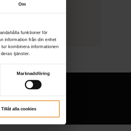
Om
as med Go-Anywhere®-kolgrillen
andahålla funktioner för
on om tillverkare
n information från din enhet
 tur kombinera informationen
deras tjänster.
Marknadsföring
Tillåt alla cookies