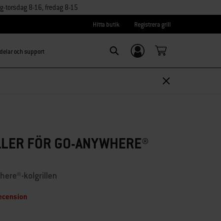
torsdag 8-16, fredag 8-15
Hitta butik
Registrera grill
delar och support
Logga in/
Search
Registrera dig
LLER FÖR GO-ANYWHERE®
re®-kolgrillen
ecension