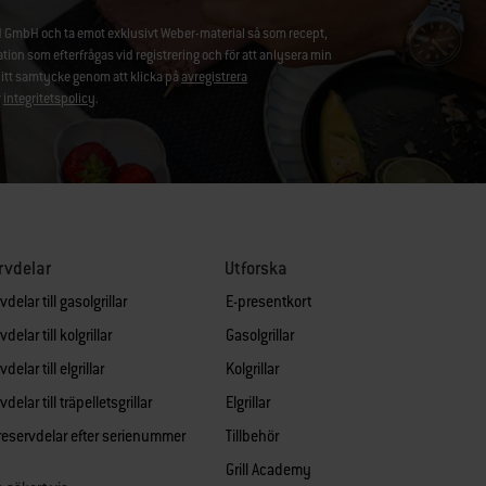
 GmbH och ta emot exklusivt Weber-material så som recept,
 som efterfrågas vid registrering och för att anlysera min
ditt samtycke genom att klicka på
avregistrera
r
integritetspolicy
.
rvdelar
Utforska
delar till gasolgrillar
E-presentkort
delar till kolgrillar
Gasolgrillar
delar till elgrillar
Kolgrillar
delar till träpelletsgrillar
Elgrillar
 reservdelar efter serienummer
Tillbehör
Grill Academy