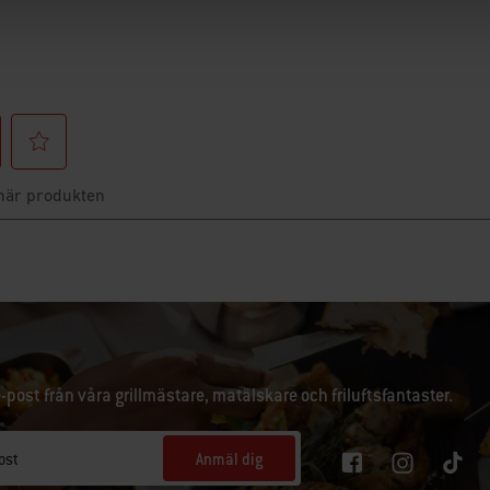
e-post från våra grillmästare, matälskare och friluftsfantaster.
Anmäl dig
ost