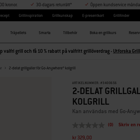
000 kronor.
30-dagars returrätt*
Öppen kundservice måndag-
lrecept
Grillinspiration
Grillkunskap
E-presentkort
Grillfinder
Träpellets
Smarta
Tillbehör
Boka en grillkurs
Reserv
p valfri grill och få 10 % rabatt på valfritt grillöverdrag -
Utforska Grill
ar
2-delat grillgaller för Go-Anywhere® kolgrill
ARTIKELNUMMER:
#
3400656
2-DELAT GRILLGA
KOLGRILL
Kan användas med Go-Anywhe
(0)
Skriv en r
Inget
klassificeringsvärde
kr 329,00
Länk