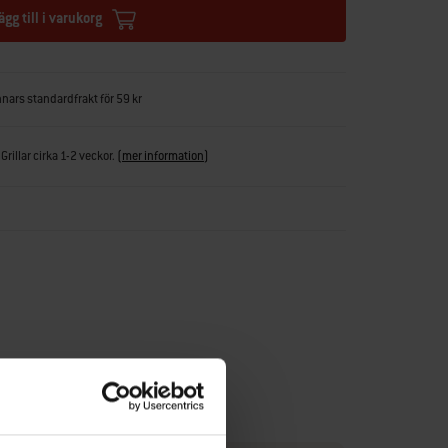
ägg till i varukorg
nnars standardfrakt för 59 kr
Grillar cirka 1-2 veckor.
(
mer information
)