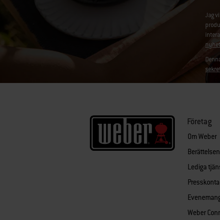
Jag v
produ
inter
nyhet
Denna
sekre
Företag
Om Weber
Berättelse
Lediga tjän
Presskonta
Eveneman
Weber Con