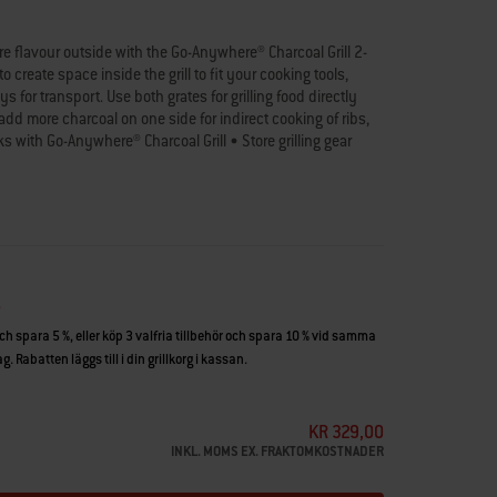
re flavour outside with the Go-Anywhere® Charcoal Grill 2-
o create space inside the grill to fit your cooking tools,
 for transport. Use both grates for grilling food directly
add more charcoal on one side for indirect cooking of ribs,
s with Go-Anywhere® Charcoal Grill • Store grilling gear
2-piece grate for gear storage and adding more charcoal •
starter, drip trays • Indirect cooking for ribs, whole chicken
och spara 5 %, eller köp 3 valfria tillbehör och spara 10 % vid samma
. Rabatten läggs till i din grillkorg i kassan.
KR 329,00
INKL. MOMS EX. FRAKTOMKOSTNADER