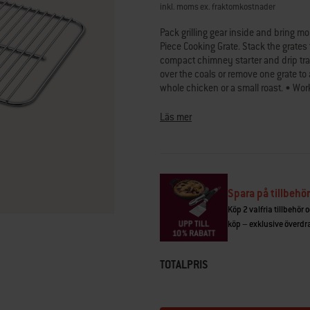
till
inkl. moms ex. fraktomkostnader
samma
sida.
Pack grilling gear inside and bring mo
Piece Cooking Grate. Stack the grates t
compact chimney starter and drip trays
over the coals or remove one grate to 
whole chicken or a small roast. • Work
inside and cook more food outside • 
Everything fits inside tools, chimney 
Läs mer
and small roast
Spara på tillbehör
Köp 2 valfria tillbehör 
köp – exklusive överdrag
TOTALPRIS