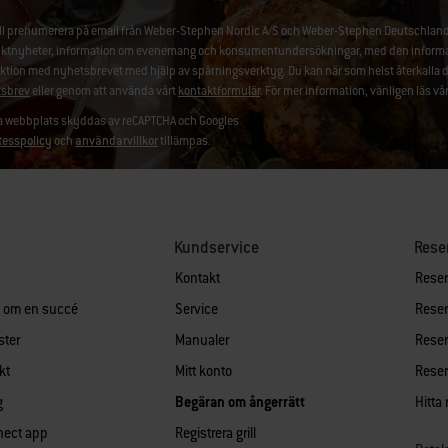
ill prenumerera på email från Weber-Stephen Nordic A/S och Weber-Stephen Deutschland
ktnyheter, information om evenemang och konsumentundersökningar, med den information
aktion med nyhetsbrevet med hjälp av spårningsverktyg. Du kan när som helst återkalla 
sbrev
eller genom att använda vårt
kontaktformulär
. För mer information, vänligen läs vå
 webbplats skyddas av reCAPTCHA och Googles
tesspolicy
och
användarvillkor
tillämpas.
Kundservice
Rese
Kontakt
Reserv
n om en succé
Service
Reserv
ster
Manualer
Reserv
kt
Mitt konto
Reserv
g
Begäran om ångerrätt
Hitta
nect app
Registrera grill