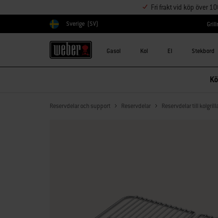
Fri frakt vid köp över 1
Sverige
(SV)
Gril
Välj land
Gasol
Kol
El
Stekbord
Kö
Reservdelar och support
Reservdelar
Reservdelar till kolgrill