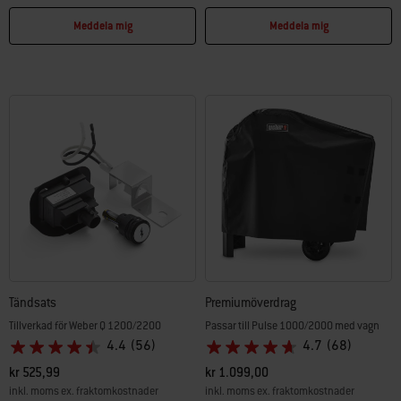
Color Options
Color Options
Meddela mig
Meddela mig
Tändsats
Premiumöverdrag
Tillverkad för Weber Q 1200/2200
Passar till Pulse 1000/2000 med vagn
4.4
(56)
4.7
(68)
kr 525,99
kr 1.099,00
inkl. moms ex. fraktomkostnader
inkl. moms ex. fraktomkostnader