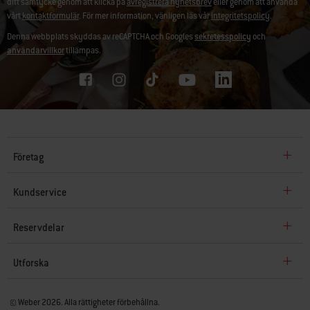
ditt samtycke genom att klicka på
avregistrera nyhetsbrev
eller genom att använda
vårt
kontaktformulär
. För mer information, vänligen läs vår
integritetspolicy
.
Denna webbplats skyddas av reCAPTCHA och Googles
sekretesspolicy
och
användarvillkor
tillämpas.
Företag
Kundservice
Reservdelar
Utforska
© Weber 2026. Alla rättigheter förbehållna.