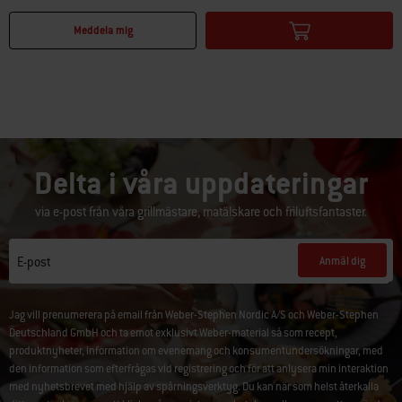
Color Options
Color Options
Meddela mig
Delta i våra uppdateringar
via e-post från våra grillmästare, matälskare och friluftsfantaster.
Anmäl dig
E-post
Jag vill prenumerera på email från Weber-Stephen Nordic A/S och Weber-Stephen
Deutschland GmbH och ta emot exklusivt Weber-material så som recept,
produktnyheter, information om evenemang och konsumentundersökningar, med
den information som efterfrågas vid registrering och för att anlysera min interaktion
med nyhetsbrevet med hjälp av spårningsverktyg. Du kan när som helst återkalla