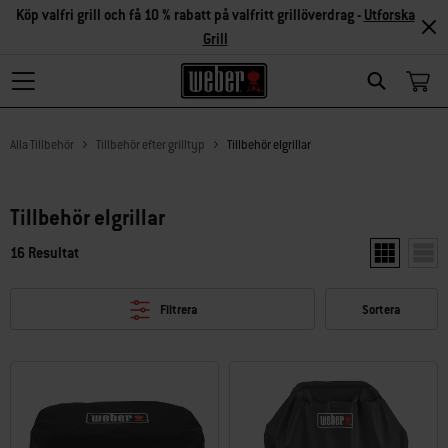
Köp valfri grill och få 10 % rabatt på valfritt grillöverdrag -
Utforska
Grill
Search
Alla Tillbehör
Tillbehör efter grilltyp
Tillbehör elgrillar
Tillbehör elgrillar
16 Resultat
Visa två pro
Visa 
Filtrera
Sortera