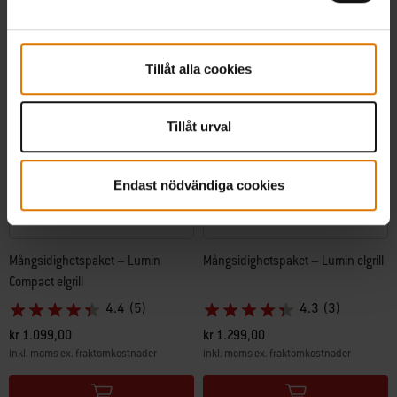
Tillåt alla cookies
Tillåt urval
Endast nödvändiga cookies
Mångsidighetspaket – Lumin
Mångsidighetspaket – Lumin elgrill
Compact elgrill
4.4
(5)
4.3
(3)
kr 1.099,00
kr 1.299,00
inkl. moms ex. fraktomkostnader
inkl. moms ex. fraktomkostnader
Color Options
Color Options