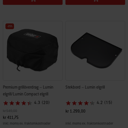
-25%
Premium grillöverdrag – Lumin
Stekbord – Lumin elgrill
elgrill/Lumin Compact elgrill
4.3
(20)
4.2
(15)
Pris reducerat från
till
kr 549,00
kr 1.299,00
kr 411,75
inkl. moms ex. fraktomkostnader
inkl. moms ex. fraktomkostnader