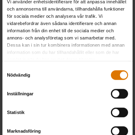
Vi använder enhetsidentifierare för att anpassa innehållet
och annonserna till användarna, tillhandahålla funktioner
för sociala medier och analysera vår trafik. Vi
vidarebefordrar även sådana identifierare och annan
information från din enhet till de sociala medier och
annons- och analysföretag som vi samarbetar med.
Dessa kan i sin tur kombinera informationen med annan
information som du har tillhandahållit eller som de har
samlat in när du har använt deras tjänster.
Samtyckesval
Nödvändig
Premium grillöverdrag – Lumin
Stekbord – Lumin Compact elgrill
elgrill med stativ/Lumin Compact
elgrill med stativ (-2025)
Inställningar
4.4
(25)
4.8
(12)
kr 849,00
kr 1.299,00
Statistik
inkl. moms ex. fraktomkostnader
inkl. moms ex. fraktomkostnader
Color Options
Color Options
Marknadsföring