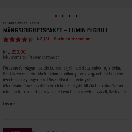
ARTIKELNUMMER:
#
6614
MÅNGSIDIGHETSPAKET – LUMIN ELGRILL
4.3
(3)
Skriv en recension
4.3
av
5
kr 1.299,00
stjärnor,
inkl. moms ex. fraktomkostnader
genomsnittligt
betyg.
Förbättra förmågan hos din Lumin* elgrill med detta paket i fyra delar.
Read
Behållaren med dubbla funktioner utökar grillens ång- och rökfunktion
3
Reviews.
över hela tillagningsytan. Förvandlar din Lumin-grills
Länk
rökinfusionsfunktion till en helelektrisk rökgrill. Tillsätt bara dina Weber-
till
rökspån för low-and-slow-grillade favoriter som revbensspjäll, fläskkarré
samma
och bringa. Du får även möjlighet att ångkoka färska grönsaker och hel
sida.
fisk eller hummer. När det är dags att äta njuter gästerna av bufféliknande
Läs mer
servering tack vare setets två värmehållande fat, som håller den goda
maten vid exakt rätt temperatur i timmar – utan att brännas vid eller torka
ut. Innehåller: Ång-/rökbehållare, vändbar ångpanna och
varmhållningsfat (2). *LUMIN är ett varumärke som tillhör Weber-Stephen