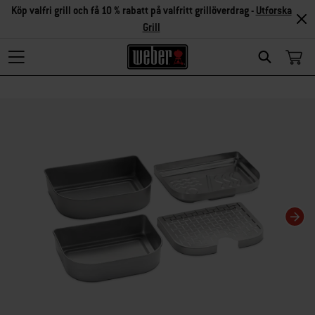
Köp valfri grill och få 10 % rabatt på valfritt grillöverdrag -
Utforska
Grill
Search
Om du ändrar aktuell karusellvisning kommer det att ändra den miniatyrkarusel