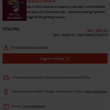
Products LLC och är föremål för pågående registreringar eller ansökningar
Spara på tillbehör
i USA och andra länder.
Köp 2 valfria tillbehör och spara 5 %, eller köp 3 valfria tillbehör
och spara 10 % vid samma köp – exklusive överdrag. Rabatten
• Förvandla till en elektrisk rökgrill för att tillaga revbensspjäll med low-
läggs till i din grillkorg i kassan.
and-slow
• Den färdige maten kan serveres som buffé med 2 varmhållningsfat
TOTALPRIS
• Ångkoka fisk och grönsaker över hela grillytan
KR 1.299,00
• Diska dina varmhållningsfat i diskmaskinen
INKL. MOMS EX. FRAKTOMKOSTNADER
Produktsäkerhetsinformation
Lägg till i varukorg
Fri leverans vid köp över 1000 kr Annars standardfrakt för 59 kr
Paket, leveranser mellan 7-9 dagar. Grillar cirka 1-2 veckor.
(
mer information
)
Fri retur
(
mer information
)