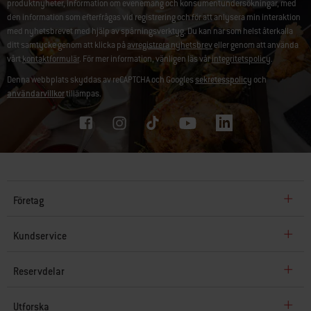
produktnyheter, information om evenemang och konsumentundersökningar, med
den information som efterfrågas vid registrering och för att anlysera min interaktion
med nyhetsbrevet med hjälp av spårningsverktyg. Du kan när som helst återkalla
ditt samtycke genom att klicka på
avregistrera nyhetsbrev
eller genom att använda
vårt
kontaktformulär
. För mer information, vänligen läs vår
integritetspolicy
.
Denna webbplats skyddas av reCAPTCHA och Googles
sekretesspolicy
och
användarvillkor
tillämpas.
Företag
Kundservice
Reservdelar
Utforska