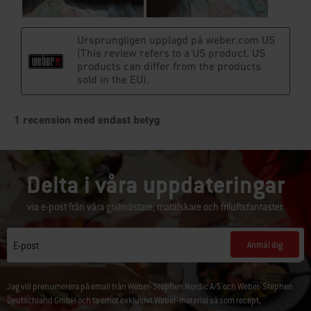
Delta i våra uppdateringar
via e-post från våra grillmästare, matälskare och friluftsfantaster.
Anmäl dig
E-post
Jag vill prenumerera på email från Weber-Stephen Nordic A/S och Weber-Stephen
Deutschland GmbH och ta emot exklusivt Weber-material så som recept,