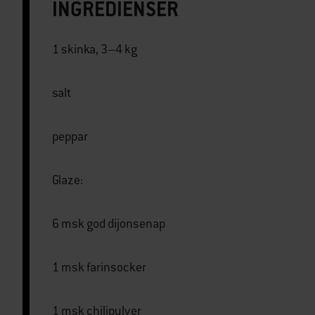
INGREDIENSER
1 skinka, 3–4 kg
salt
peppar
Glaze:
6 msk god dijonsenap
1 msk farinsocker
1 msk chilipulver