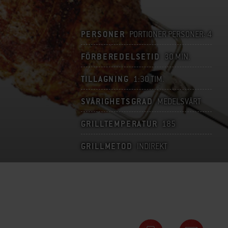
PERSONER
PORTIONER PERSONER: 4
FÖRBEREDELSETID
30 MIN.
TILLAGNING
1:30 TIM.
SVÅRIGHETSGRAD
MEDELSVÅRT
GRILLTEMPERATUR
185
GRILLMETOD
INDIREKT