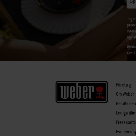
E-p
Jag v
produ
inter
nyhet
Denna
sekre
Företag
Om Weber
Berättelse
Lediga tjän
Presskonta
Eveneman