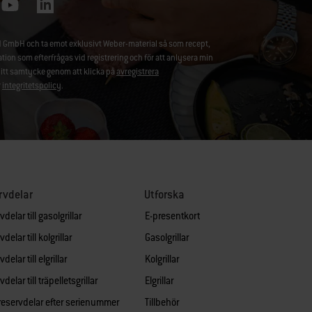
 GmbH och ta emot exklusivt Weber-material så som recept,
 som efterfrågas vid registrering och för att anlysera min
ditt samtycke genom att klicka på
avregistrera
r
integritetspolicy
.
rvdelar
Utforska
delar till gasolgrillar
E-presentkort
delar till kolgrillar
Gasolgrillar
delar till elgrillar
Kolgrillar
delar till träpelletsgrillar
Elgrillar
 reservdelar efter serienummer
Tillbehör