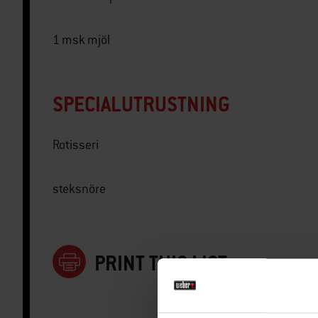
1 msk mjöl
SPECIALUTRUSTNING
Rotisseri
steksnöre
PRINT THIS LIST