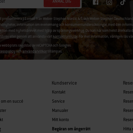
ANMÄL DIG
ost
ill prenumerera på email från Weber-Stephen Nordic A/S och Weber-Stephen Deutschland
ktnyheter, information om evenemang och konsumentundersökningar, med den information
aktion med nyhetsbrevet med hjälp av spårningsverktyg. Du kan när som helst återkalla 
sbrev
eller genom att använda vårt
kontaktformulär
. För mer information, vänligen läs vå
 webbplats skyddas av reCAPTCHA och Googles
tesspolicy
och
användarvillkor
tillämpas.
Kundservice
Rese
Kontakt
Reserv
n om en succé
Service
Reserv
ster
Manualer
Reserv
kt
Mitt konto
Reserv
g
Begäran om ångerrätt
Hitta