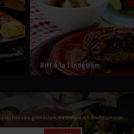
Biff à la Lindström
e-post från våra grillmästare, matälskare och friluftsfantaster.