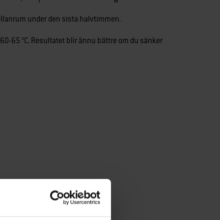
llanrum under den sista halvtimmen.
60-65 °C. Resultatet blir ännu bättre om du sänker