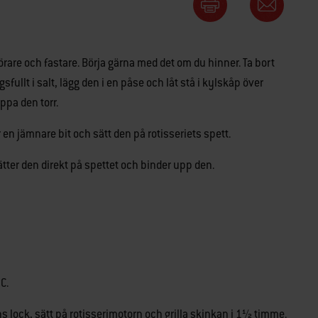
örare och fastare. Börja gärna med det om du hinner. Ta bort
fullt i salt, lägg den i en påse och låt stå i kylskåp över
ppa den torr.
n jämnare bit och sätt den på rotisseriets spett.
tter den direkt på spettet och binder upp den.
C.
ns lock, sätt på rotisserimotorn och grilla skinkan i 1½ timme.