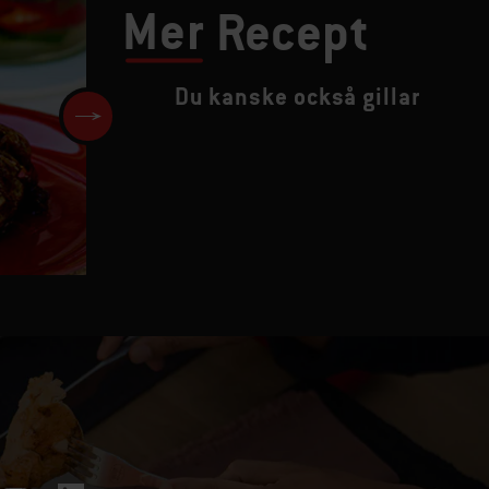
Mer
Recept
Du kanske också gillar
HOT DOG MERGUEZ med Dijon
surkål och paprikaremsor