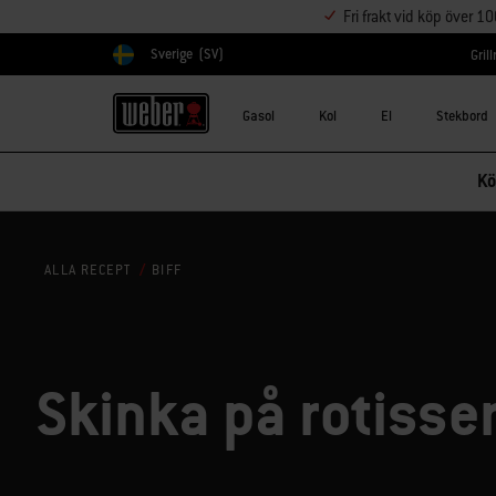
Fri frakt vid köp över 1
Sverige
(SV)
Gril
Välj land
Gasol
Kol
El
Stekbord
Kö
BIFF
ALLA RECEPT
Skinka på rotisser