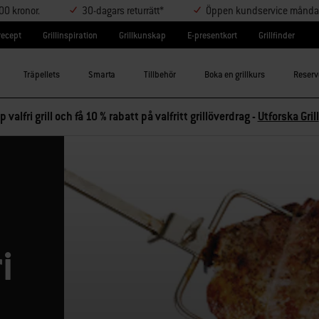
000 kronor.
30-dagars returrätt*
Öppen kundservice måndag-
lrecept
Grillinspiration
Grillkunskap
E-presentkort
Grillfinder
Träpellets
Smarta
Tillbehör
Boka en grillkurs
Reserv
p valfri grill och få 10 % rabatt på valfritt grillöverdrag -
Utforska Grill
i