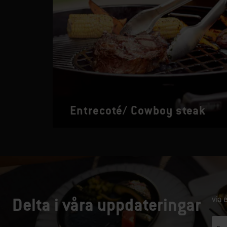
Entrecoté/ Cowboy steak
Delta i våra uppdateringar
via 