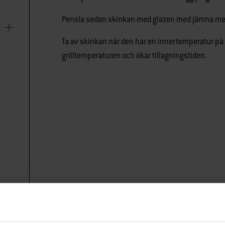
Pensla sedan skinkan med glazen med jämna me
Ta av skinkan när den har en innertemperatur på 
grilltemperaturen och ökar tillagningstiden.