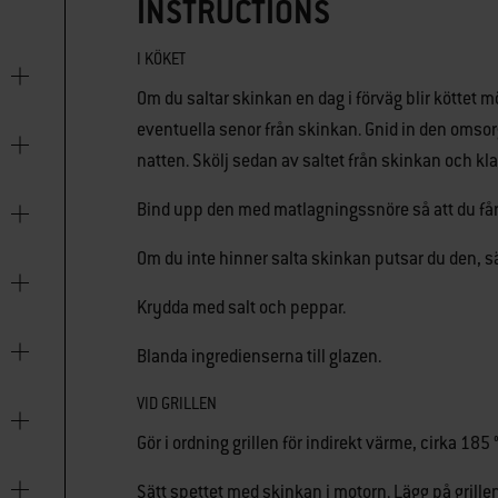
INSTRUCTIONS
I KÖKET
Om du saltar skinkan en dag i förväg blir köttet m
eventuella senor från skinkan. Gnid in den omsorgs
natten. Skölj sedan av saltet från skinkan och kla
Bind upp den med matlagningssnöre så att du får e
Om du inte hinner salta skinkan putsar du den, sä
Krydda med salt och peppar.
Blanda ingredienserna till glazen.
VID GRILLEN
Gör i ordning grillen för indirekt värme, cirka 185 °
Sätt spettet med skinkan i motorn. Lägg på grille