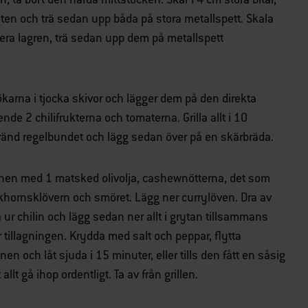
en och trä sedan upp båda på stora metallspett. Skala
rera lagren, trä sedan upp dem på metallspett
karna i tjocka skivor och lägger dem på den direkta
nde 2 chilifrukterna och tomaterna. Grilla allt i 10
g, vänd regelbundet och lägg sedan över på en skärbräda.
zonen med 1 matsked olivolja, cashewnötterna, det som
ckhornsklövern och smöret. Lägg ner currylöven. Dra av
ur chilin och lägg sedan ner allt i grytan tillsammans
illagningen. Krydda med salt och peppar, flytta
onen och låt sjuda i 15 minuter, eller tills den fått en såsig
llt gå ihop ordentligt. Ta av från grillen.