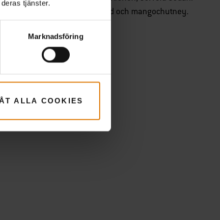
deras tjänster.
 citronfrisk krispig grönsakssallad och mangochutney.
Marknadsföring
LÅT ALLA COOKIES