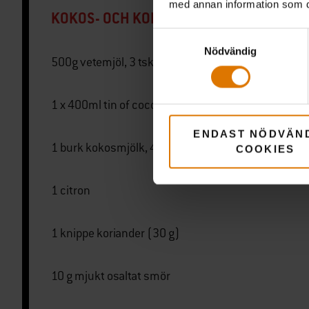
med annan information som du 
KOKOS- OCH KORIANDERFLATBREAD
Samtyckesval
Nödvändig
500g vetemjöl, 3 tsk bakpulver
1 x 400ml tin of coconut milk
ENDAST NÖDVÄN
1 burk kokosmjölk, 400 ml
COOKIES
1 citron
1 knippe koriander (30 g)
10 g mjukt osaltat smör