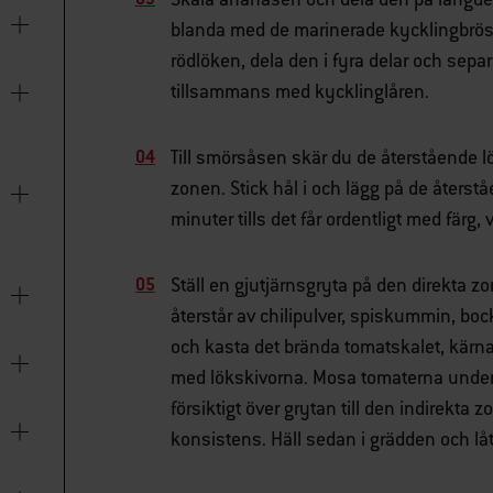
blanda med de marinerade kycklingbröst
rödlöken, dela den i fyra delar och sepa
tillsammans med kycklinglåren.
Till smörsåsen skär du de återstående lö
zonen. Stick hål i och lägg på de återståe
minuter tills det får ordentligt med fär
Ställ en gjutjärnsgryta på den direkta 
återstår av chilipulver, spiskummin, bo
och kasta det brända tomatskalet, kärna 
med lökskivorna. Mosa tomaterna under t
försiktigt över grytan till den indirekta z
konsistens. Häll sedan i grädden och låt a