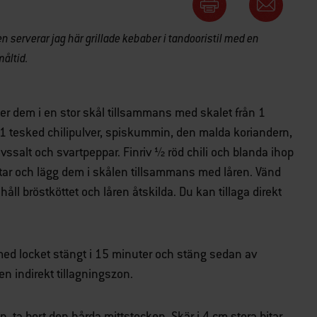
n serverar jag här grillade kebaber i tandooristil med en
måltid.
ner dem i en stor skål tillsammans med skalet från 1
an 1 tesked chilipulver, spiskummin, den malda koriandern,
salt och svartpeppar. Finriv ½ röd chili och blanda ihop
bitar och lägg dem i skålen tillsammans med låren. Vänd
håll bröstköttet och låren åtskilda. Du kan tillaga direkt
ed locket stängt i 15 minuter och stäng sedan av
en indirekt tillagningszon.
ta bort den hårda mittstocken. Skär i 4 cm stora bitar,