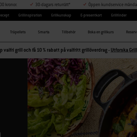
000 kronor.
30-dagars returrätt*
Öppen kundservice måndag-
lrecept
Grillinspiration
Grillkunskap
E-presentkort
Grillfinder
Träpellets
Smarta
Tillbehör
Boka en grillkurs
Reserv
p valfri grill och få 10 % rabatt på valfritt grillöverdrag -
Utforska Grill
h