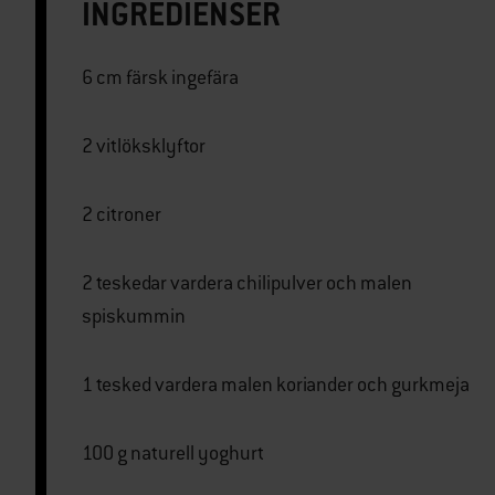
INGREDIENSER
6 cm färsk ingefära
2 vitlöksklyftor
2 citroner
2 teskedar vardera chilipulver och malen
spiskummin
1 tesked vardera malen koriander och gurkmeja
100 g naturell yoghurt