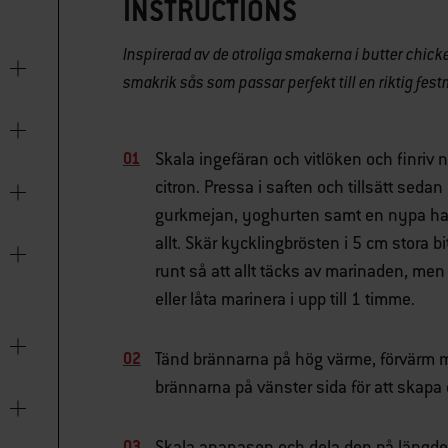
INSTRUCTIONS
Inspirerad av de otroliga smakerna i butter chicke
smakrik sås som passar perfekt till en riktig fest
Skala ingefäran och vitlöken och finriv 
citron. Pressa i saften och tillsätt sed
gurkmejan, yoghurten samt en nypa havs
allt. Skär kycklingbrösten i 5 cm stora 
runt så att allt täcks av marinaden, men 
eller låta marinera i upp till 1 timme.
Tänd brännarna på hög värme, förvärm m
brännarna på vänster sida för att skapa 
Skala ananasen och dela den på längden, 