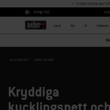
Fri frakt vid köp över 1
Sverige
(SV)
Gril
Välj land
Gasol
Kol
El
Stekbord
Kö
JAMIE OLIVER
ALLA RECEPT
Kryddiga
kycklingspett oc