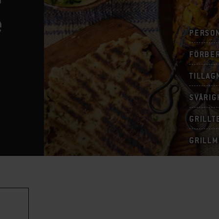
e
PERSO
FÖRBE
TILLAG
SVÅRIG
GRILLT
GRILL