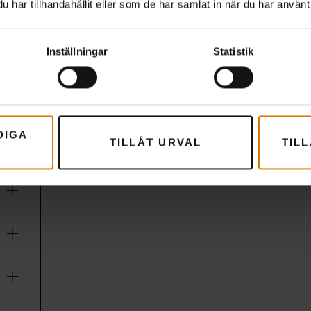
har tillhandahållit eller som de har samlat in när du har använt 
Gott med färsk koriander, flatbread, en
Inställningar
Statistik
DIGA
TILLÅT URVAL
TIL