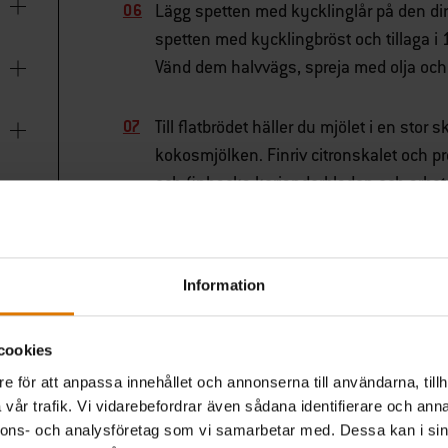
Lägg spetten med kycklinglår på den dir
spetten med kycklingbröst och tillaga i 1
Vänd dem halvvägs, spreja med olja och fl
Till flatbrödet häller du mjölet i en st
kokosmjölken. Finriv citronskalet och pre
och finhacka korianderbladen och arbeta
Tillsätt lite extra mjöl vid behov. Knåda k
täck över och låt vila i 15 minuter.
Information
Använd rena, oljade händer för att dra, s
den högra brännaren till medelvärme och gri
cookies
upp och är genomgräddat. Vänd halvvägs, 
indirekta zon vid behov.
e för att anpassa innehållet och annonserna till användarna, tillh
vår trafik. Vi vidarebefordrar även sådana identifierare och anna
nnons- och analysföretag som vi samarbetar med. Dessa kan i sin
Ta av spetten från grillen och pressa öv