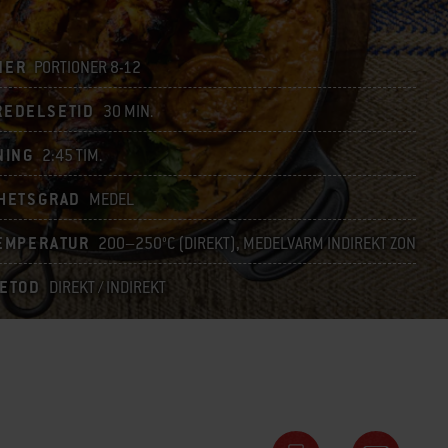
NER
PORTIONER 8-12
REDELSETID
30 MIN.
NING
2:45 TIM.
HETSGRAD
MEDEL
EMPERATUR
200–250°C (DIREKT), MEDELVARM INDIREKT ZON
METOD
DIREKT / INDIREKT