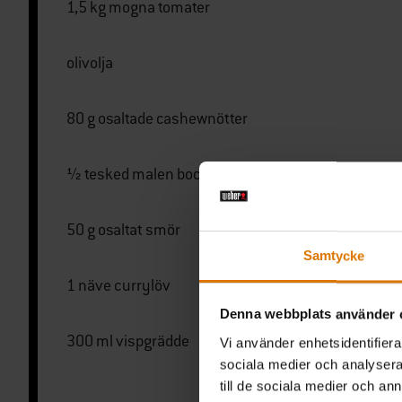
1,5 kg mogna tomater
olivolja
80 g osaltade cashewnötter
½ tesked malen bockhornsklöver
50 g osaltat smör
Samtycke
1 näve currylöv
Denna webbplats använder 
300 ml vispgrädde
Vi använder enhetsidentifierar
sociala medier och analysera 
till de sociala medier och a