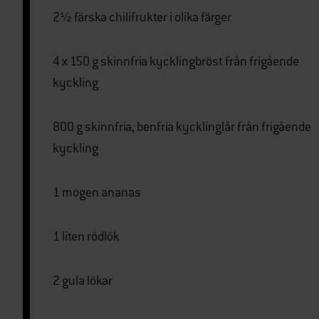
2½ färska chilifrukter i olika färger
4 x 150 g skinnfria kycklingbröst från frigående
kyckling
800 g skinnfria, benfria kycklinglår från frigående
kyckling
1 mogen ananas
1 liten rödlök
2 gula lökar