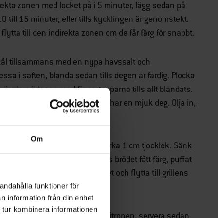
ekta zonen med locket på i 5 minuter, lägg sedan på
0 till 15 minuter, eller tills kycklingen är genomstekt.
ytta till den indirekta zonen om de får färg för snabbt.
or skål tillsammans med en nypa havssalt och
ssa i saften, blanda sedan tills degen är färdig. Plocka
 in dem i degen med fingertopparna tills allt blandats.
ort på en lätt mjölad yta tills du har en mjuk deg. Olja in,
Om
träcka och platta ut degen till cirka 1 cm tjocklek. Sänk
lla i 4 till 5 minuter, eller tills brödet fått färg, puffat
gnid in med det mjuka smöret och flytta till grillens
andahålla funktioner för
n information från din enhet
 tur kombinera informationen
er saften från den återstående citronen, servera sedan.