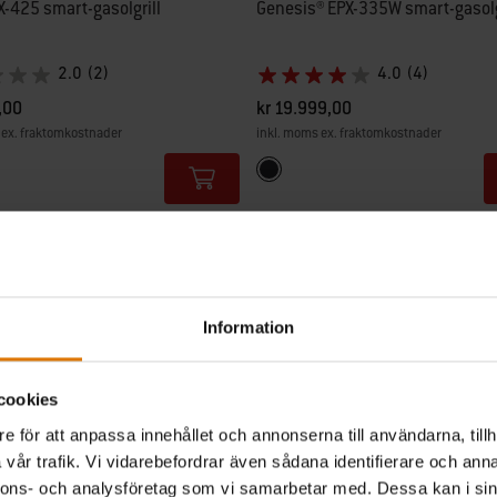
EX-425 smart-gasolgrill
Genesis® EPX-335W smart-gasolg
2.0
(2)
4.0
(4)
,00
kr 19.999,00
 ex. fraktomkostnader
inkl. moms ex. fraktomkostnader
tions
Color Options
Svart
Information
cookies
e för att anpassa innehållet och annonserna till användarna, tillh
vår trafik. Vi vidarebefordrar även sådana identifierare och anna
nnons- och analysföretag som vi samarbetar med. Dessa kan i sin