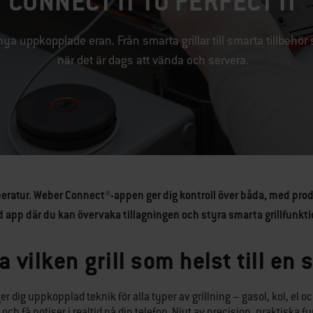
CONNECT IT TO PERFECT IT
ya uppkopplade eran. Från smarta grillar till smarta tillbehör
när det är dags att vända och servera.
peratur. Weber Connect®-appen ger dig kontroll över båda, med pro
 app där du kan övervaka tillagningen och styra smarta grillfunkti
 vilken grill som helst till en 
er dig uppkopplad teknik för alla typer av grillning – gasol, kol, e
ch få notiser i realtid på din telefon. Njut av precision, praktiska fu