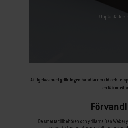
Upptäck den n
Att lyckas med grillningen handlar om tid och tem
en lättanvänd
Förvandla
De smarta tillbehören och grillarna från Weber g
övervaka temperaturer, se tillagningsgrad o