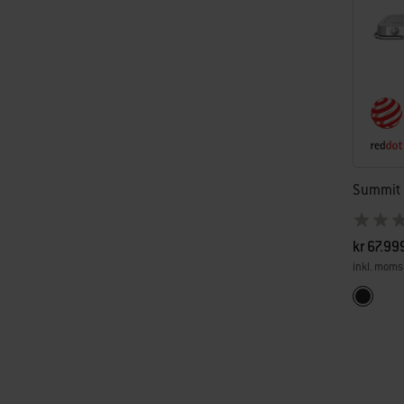
Summit F
kr 67.99
inkl. moms
Color Op
Svart