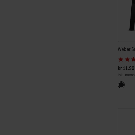
Weber Sm
kr 11.99
inkl. moms
Color Op
Svart