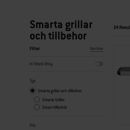
Smarta grillar
24 Resul
och tillbehor
Filter
Töm filter
När du väljer något av filtren uppdateras sidan med nya resu
In Stock Only
Typ
Smarta grillar och tillbehor
Smarte Griller
Smart-tillbehör
Pris