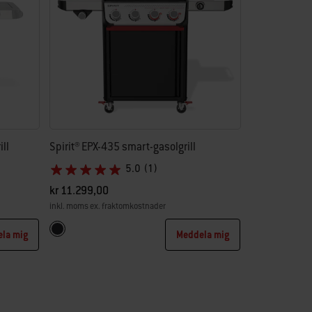
ll
Spirit® EPX-435 smart-gasolgrill
5.0
(1)
kr 11.299,00
inkl. moms ex. fraktomkostnader
Color Options
Svart
la mig
Meddela mig