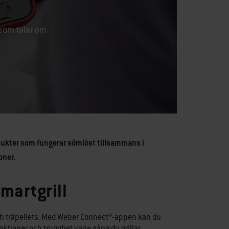
 som talar om
dukter som fungerar sömlöst tillsammans i
oner.
smartgrill
l och träpellets. Med Weber Connect®-appen kan du
nktioner och trygghet varje gång du grillar.