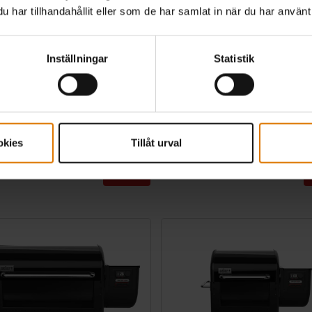
har tillhandahållit eller som de har samlat in när du har använt 
r Premium smart-kolgrill 57 cm
Smartring för klotgrill
Inställningar
Statistik
Temperaturkontrollinsats för Weber®-klotgr
cm
4.6
(10)
0.0
(0)
,00
kr 3.499,00
 ex. fraktomkostnader
inkl. moms ex. fraktomkostnader
okies
Tillåt urval
tions
Color Options