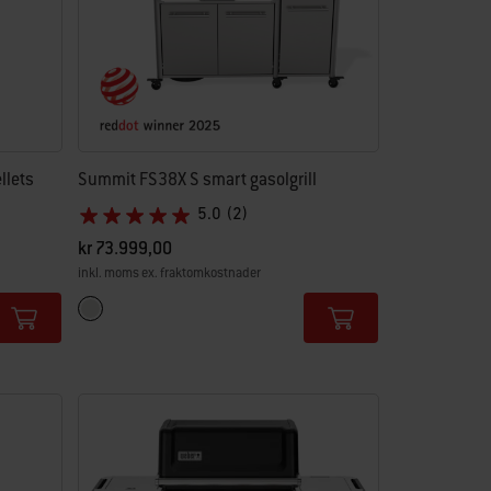
llets
Summit FS38X S smart gasolgrill
5.0
(2)
kr 73.999,00
inkl. moms ex. fraktomkostnader
Color Options
Rostfritt stål