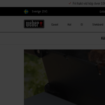
Fri frakt vid köp över 1
Sverige
(SV)
Gril
Välj land
Gasol
Kol
El
Stekbord
Kö