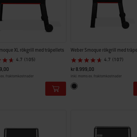
oque XL rökgrill med träpellets
Weber Smoque rökgrill med träpe
4.7
(105)
4.7
(107)
9,00
kr 8.999,00
 ex. fraktomkostnader
inkl. moms ex. fraktomkostnader
tions
Color Options
Svart