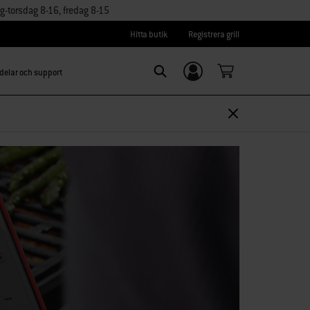
torsdag 8-16, fredag 8-15
Hitta butik
Registrera grill
delar och support
Logga in/
Search
Registrera dig