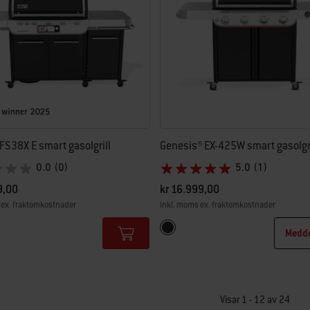
S38X E smart gasolgrill
Genesis® EX-425W smart gasolgri
0.0
(0)
5.0
(1)
9,00
kr 16.999,00
 ex. fraktomkostnader
inkl. moms ex. fraktomkostnader
tions
Color Options
Svart
Medde
Visar 1 - 12 av 24