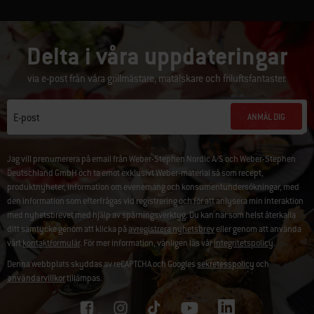
Delta i våra uppdateringar
via e-post från våra grillmästare, matälskare och friluftsfantaster.
ANMÄL DIG
E-post
Jag vill prenumerera på email från Weber-Stephen Nordic A/S och Weber-Stephen
Deutschland GmbH och ta emot exklusivt Weber-material så som recept,
produktnyheter, information om evenemang och konsumentundersökningar, med
den information som efterfrågas vid registrering och för att anlysera min interaktion
med nyhetsbrevet med hjälp av spårningsverktyg. Du kan när som helst återkalla
ditt samtycke genom att klicka på
avregistrera nyhetsbrev
eller genom att använda
vårt
kontaktformulär
. För mer information, vänligen läs vår
integritetspolicy
.
Denna webbplats skyddas av reCAPTCHA och Googles
sekretesspolicy
och
användarvillkor
tillämpas.