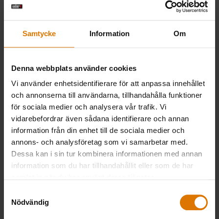
Förberedelser
Samtycke
Information
Om
Rekommenderade
Denna webbplats använder cookies
tillbehör
Vi använder enhetsidentifierare för att anpassa innehållet
och annonserna till användarna, tillhandahålla funktioner
för sociala medier och analysera vår trafik. Vi
vidarebefordrar även sådana identifierare och annan
information från din enhet till de sociala medier och
annons- och analysföretag som vi samarbetar med.
Dessa kan i sin tur kombinera informationen med annan
information som du har tillhandahållit eller som de har
samlat in när du har använt deras tjänster.
Samtyckesval
Nödvändig