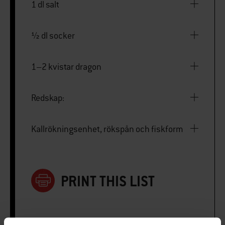
1 dl salt
½ dl socker
1–2 kvistar dragon
Redskap:
Kallrökningsenhet, rökspån och fiskform
PRINT THIS LIST