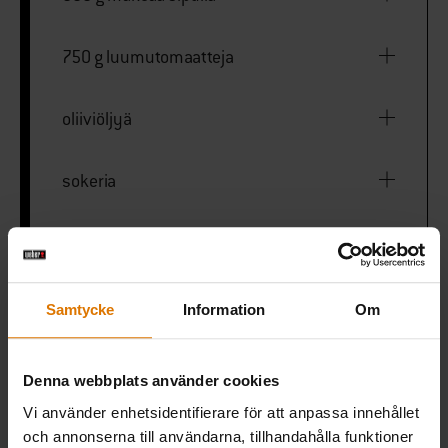
750 g luumutomaatteja
oliiviöljyä
sokeria
Weber Style gryta
Samtycke
Information
Om
PRINT THIS LIST
Denna webbplats använder cookies
Vi använder enhetsidentifierare för att anpassa innehållet
och annonserna till användarna, tillhandahålla funktioner