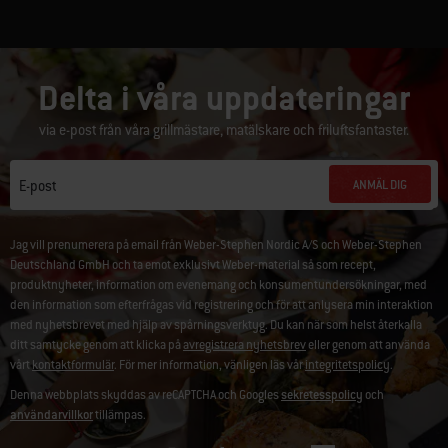
Delta i våra uppdateringar
via e-post från våra grillmästare, matälskare och friluftsfantaster.
ANMÄL DIG
E-post
Jag vill prenumerera på email från Weber-Stephen Nordic A/S och Weber-Stephen
Deutschland GmbH och ta emot exklusivt Weber-material så som recept,
produktnyheter, information om evenemang och konsumentundersökningar, med
den information som efterfrågas vid registrering och för att anlysera min interaktion
med nyhetsbrevet med hjälp av spårningsverktyg. Du kan när som helst återkalla
ditt samtycke genom att klicka på
avregistrera nyhetsbrev
eller genom att använda
vårt
kontaktformulär
. För mer information, vänligen läs vår
integritetspolicy
.
Denna webbplats skyddas av reCAPTCHA och Googles
sekretesspolicy
och
användarvillkor
tillämpas.