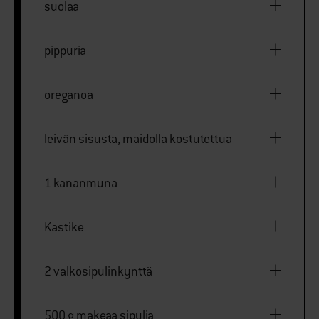
suolaa
pippuria
oreganoa
leivän sisusta, maidolla kostutettua
1 kananmuna
Kastike
2 valkosipulinkynttä
500 g makeaa sipulia