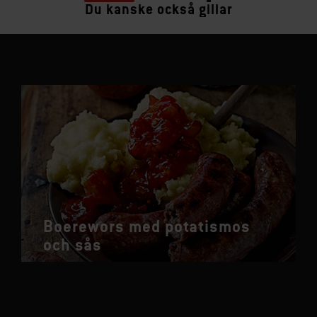
Du kanske också gillar
Boerewors med potatismos
och sås