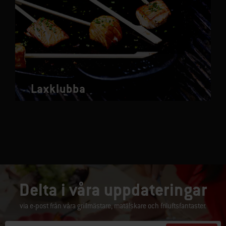
Laxklubba
Delta i våra uppdateringar
via e-post från våra grillmästare, matälskare och friluftsfantaster.