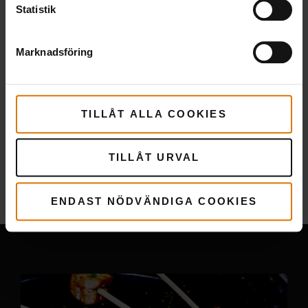
Statistik
Marknadsföring
TILLÅT ALLA COOKIES
TILLÅT URVAL
Mer
recept
Du kanske också gillar
ENDAST NÖDVÄNDIGA COOKIES