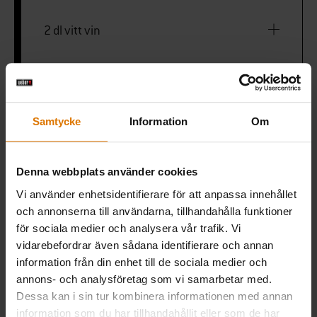
2 dl vitt vin
1 burk hackade tomater
1 msk tomatpuré
Samtycke
Information
Om
Pasta
Denna webbplats använder cookies
Vi använder enhetsidentifierare för att anpassa innehållet
parmesan
och annonserna till användarna, tillhandahålla funktioner
för sociala medier och analysera vår trafik. Vi
vidarebefordrar även sådana identifierare och annan
färsk basilika
information från din enhet till de sociala medier och
annons- och analysföretag som vi samarbetar med.
Dessa kan i sin tur kombinera informationen med annan
information som du har tillhandahållit eller som de har
Wok till grillen