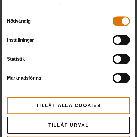
samlat in när du har använt deras tjänster.
Samtyckesval
Nödvändig
PRINT THIS LIST
Inställningar
Statistik
Förberedelser
Marknadsföring
Rekommenderade
tillbehör
TILLÅT ALLA COOKIES
TILLÅT URVAL