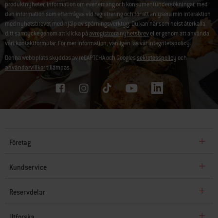
produktnyheter, information om evenemang och konsumentundersökningar, med
den information som efterfrågas vid registrering och för att anlysera min interaktion
med nyhetsbrevet med hjälp av spårningsverktyg. Du kan när som helst återkalla
ditt samtycke genom att klicka på
avregistrera nyhetsbrev
eller genom att använda
vårt
kontaktformulär
. För mer information, vänligen läs vår
integritetspolicy
.
Denna webbplats skyddas av reCAPTCHA och Googles
sekretesspolicy
och
användarvillkor
tillämpas.
Företag
Kundservice
Reservdelar
Utforska