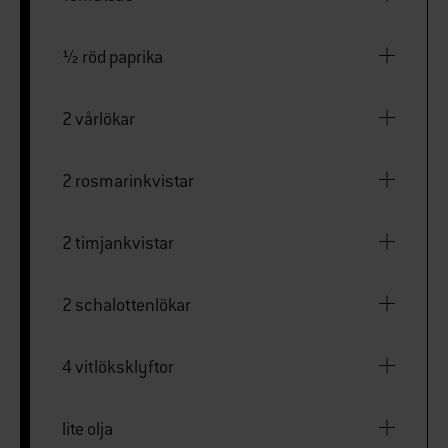
½ röd paprika
2 vårlökar
2 rosmarinkvistar
2 timjankvistar
2 schalottenlökar
4 vitlöksklyftor
lite olja