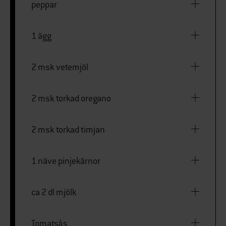
peppar
1 ägg
2 msk vetemjöl
2 msk torkad oregano
2 msk torkad timjan
1 näve pinjekärnor
ca 2 dl mjölk
Tomatsås