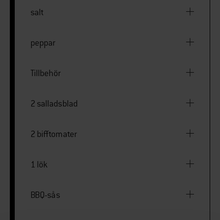
salt
peppar
Tillbehör
2 salladsblad
2 bifftomater
1 lök
BBQ-sås