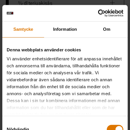
½ dl teriyakisås
½ dl sweet chili-sås
Samtycke
Information
Om
3 msk akaciehonung
Denna webbplats använder cookies
1 tsk salt
Vi använder enhetsidentifierare för att anpassa innehållet
och annonserna till användarna, tillhandahålla funktioner
för sociala medier och analysera vår trafik. Vi
½ tsk peppar
vidarebefordrar även sådana identifierare och annan
information från din enhet till de sociala medier och
½ dl chiliketchup
annons- och analysföretag som vi samarbetar med.
Dessa kan i sin tur kombinera informationen med annan
information som du har tillhandahållit eller som de har
samlat in när du har använt deras tjänster.
PRINT THIS LIST
Samtyckesval
Nödvändig