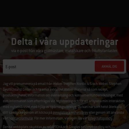
Delta i våra uppdateringar
via e-post från våra grillmästare, matälskare och friluftsfantaster.
ANMÄL DIG
E-post
Jag vill prenumerera på email från Weber-Stephen Nordic A/S och Weber-Stephen
Deutschland GmbH och ta emot exklusivt Weber-material så som recept,
produktnyheter, information om evenemang och konsumentundersökningar, med
den information som efterfrågas vid registrering och för att anlysera min interaktion
med nyhetsbrevet med hjälp av spårningsverktyg. Du kan när som helst återkalla
ditt samtycke genom att klicka på
avregistrera nyhetsbrev
eller genom att använda
vårt
kontaktformulär
. För mer information, vänligen läs vår
integritetspolicy
.
Denna webbplats skyddas av reCAPTCHA och Googles
sekretesspolicy
och