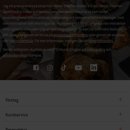
Jag vill prenumerera på email från Weber-Stephen Nordic A/S och Weber-Stephen
Deutschland GmbH och ta emot exklusivt Weber-material så som recept,
produktnyheter, information om evenemang och konsumentundersökningar, med
den information som efterfrågas vid registrering och för att anlysera min interaktion
med nyhetsbrevet med hjälp av spårningsverktyg. Du kan när som helst återkalla
ditt samtycke genom att klicka på
avregistrera nyhetsbrev
eller genom att använda
vårt
kontaktformulär
. För mer information, vänligen läs vår
integritetspolicy
.
Denna webbplats skyddas av reCAPTCHA och Googles
sekretesspolicy
och
användarvillkor
tillämpas.
Företag
Kundservice
Reservdelar