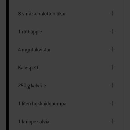
8 små schalottenlökar
1 rött äpple
4 myntakvistar
Kalvspett
250 g kalvfilé
1 liten hokkaidopumpa
1 knippe salvia