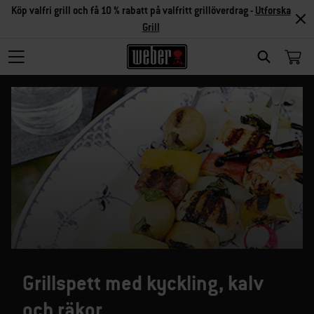
Köp valfri grill och få 10 % rabatt på valfritt grillöverdrag -
Utforska
Grill
SEARCH
Grillspett med kyckling, kalv
och räkor