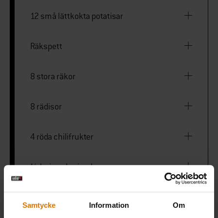
12 små lättkokta potatisar
Räkspett
8 stora räkor
8 rädisor
4 röda chilifrukter
½ knippe koriander
2 lime
Samtycke
Information
Om