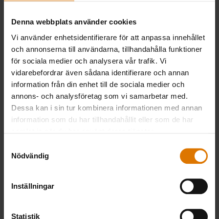
Denna webbplats använder cookies
Grillspett
Vi använder enhetsidentifierare för att anpassa innehållet
och annonserna till användarna, tillhandahålla funktioner
för sociala medier och analysera vår trafik. Vi
PRINT THIS LIST
vidarebefordrar även sådana identifierare och annan
information från din enhet till de sociala medier och
annons- och analysföretag som vi samarbetar med.
Dessa kan i sin tur kombinera informationen med annan
information som du har tillhandahållit eller som de har
samlat in när du har använt deras tjänster.
Samtyckesval
Förberedelser
Nödvändig
Rekommenderade
Inställningar
tillbehör
Statistik