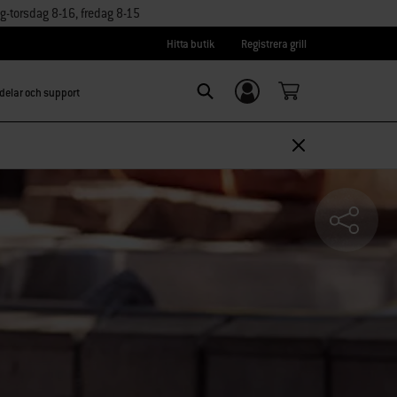
torsdag 8-16, fredag 8-15
Hitta butik
Registrera grill
delar och support
Logga in/
SEARCH
Registrera dig