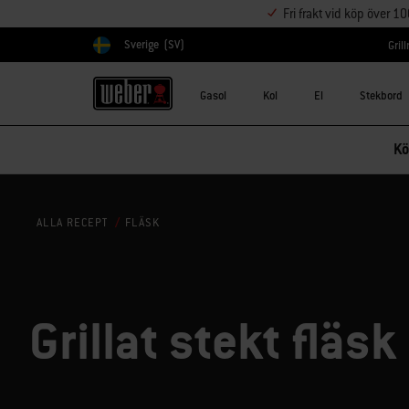
Fri frakt vid köp över 1
Sverige
(SV)
Gril
Välj land
Gasol
Kol
El
Stekbord
Kö
FLÄSK
ALLA RECEPT
Grillat stekt fläsk