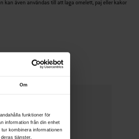
n kan även användas till att laga omelett, paj eller kakor
ör
Om
Förkläde
andahålla funktioner för
Läs mer
n information från din enhet
 tur kombinera informationen
deras tjänster.