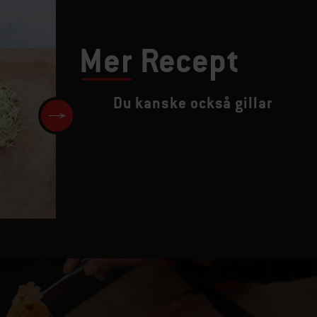
Mer
Recept
Du kanske också gillar
Grillade gnocchi med fläskra
och parmesan