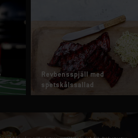
e
Revbensspjäll med
spetskålssallad