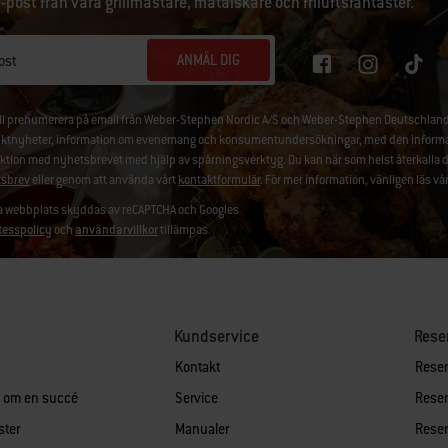
e-post från våra grillmästare, matälskare och friluftsfantaster.
ANMÄL DIG
ost
ill prenumerera på email från Weber-Stephen Nordic A/S och Weber-Stephen Deutschland
ktnyheter, information om evenemang och konsumentundersökningar, med den information
aktion med nyhetsbrevet med hjälp av spårningsverktyg. Du kan när som helst återkalla 
sbrev
eller genom att använda vårt
kontaktformulär
. För mer information, vänligen läs vå
 webbplats skyddas av reCAPTCHA och Googles
tesspolicy
och
användarvillkor
tillämpas.
Kundservice
Rese
Kontakt
Reserv
n om en succé
Service
Reserv
ster
Manualer
Reserv