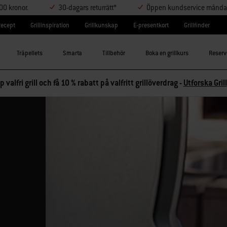
000 kronor.
30-dagars returrätt*
Öppen kundservice måndag-
lrecept
Grillinspiration
Grillkunskap
E-presentkort
Grillfinder
Träpellets
Smarta
Tillbehör
Boka en grillkurs
Reserv
p valfri grill och få 10 % rabatt på valfritt grillöverdrag -
Utforska Grill