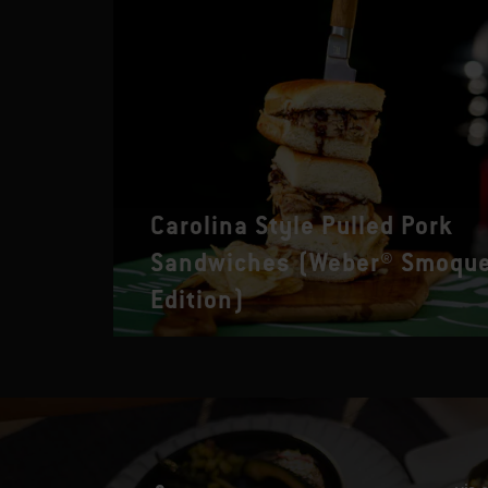
Carolina Style Pulled Pork
Sandwiches (Weber® Smoqu
Edition)