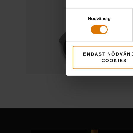
Samtyckesval
Nödvändig
ENDAST NÖDVÄN
COOKIES