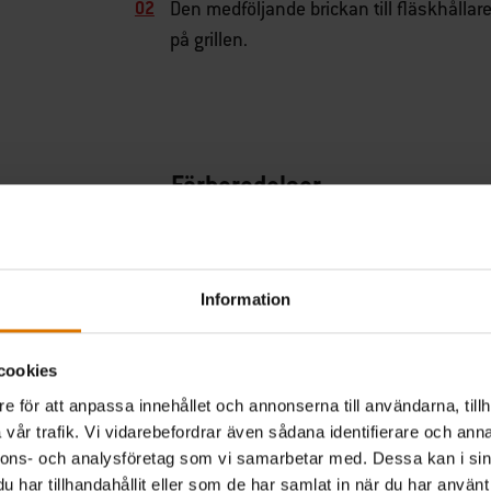
Den medföljande brickan till fläskhållare
på grillen.
Förberedelser
ekommenderade tillbeh
Information
Premium Redskapsset
cookies
e för att anpassa innehållet och annonserna till användarna, tillh
Läs mer
vår trafik. Vi vidarebefordrar även sådana identifierare och anna
nnons- och analysföretag som vi samarbetar med. Dessa kan i sin
har tillhandahållit eller som de har samlat in när du har använt 