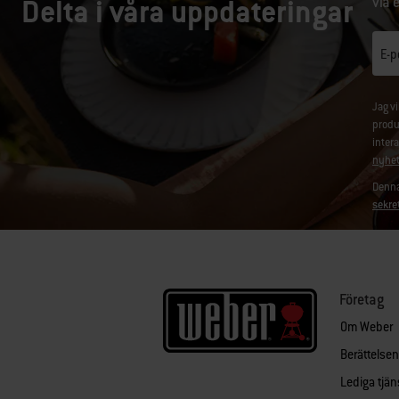
Delta i våra uppdateringar
via 
E-p
Jag v
produ
inter
nyhet
Denna
sekre
Företag
Om Weber
Berättelse
Lediga tjän