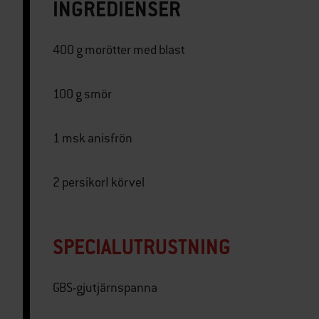
INGREDIENSER
400 g morötter med blast
100 g smör
1 msk anisfrön
2 persikorI körvel
SPECIALUTRUSTNING
GBS-gjutjärnspanna