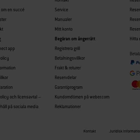
Kontakt
Reserv
n om en succé
Service
Reserv
ster
Manualer
Reserv
kt
Mitt konto
Reserv
g
Begäran om ångerrätt
Hitta
nect app
Registrera grill
Betal
policy
Betalningsvillkor
formation
Frakt & returer
llkor
Reservdelar
aration
Garantiprogram
olicy och licensavtal –
Kundomdömen på weber.com
håll på sociala media
Reklamationer
Kontakt
Juridisk informati