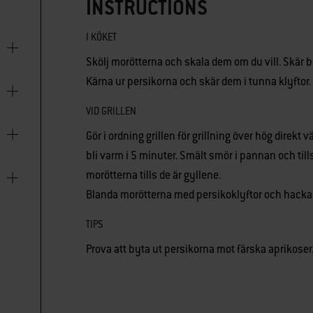
INSTRUCTIONS
I KÖKET
Skölj morötterna och skala dem om du vill. Skär b
Kärna ur persikorna och skär dem i tunna klyftor.
VID GRILLEN
Gör i ordning grillen för grillning över hög direkt
bli varm i 5 minuter. Smält smör i pannan och till
morötterna tills de är gyllene.
Blanda morötterna med persikoklyftor och hackad 
TIPS
Prova att byta ut persikorna mot färska aprikoser