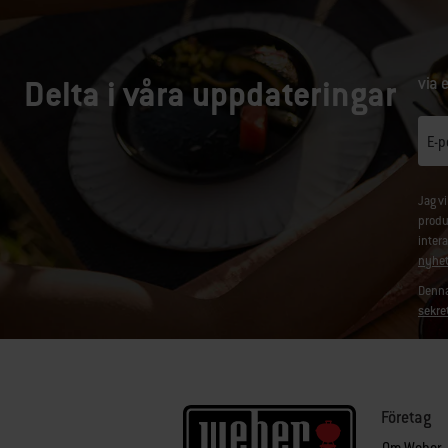
Delta i våra uppdateringar
via 
E-p
Jag v
produ
inter
nyhet
Denna
sekre
Företag