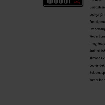
Om Weber
Berättelse
Lediga tjän
Presskonta
Eveneman
Weber Con
Integritets
Juridisk in
Allmänna vi
Cookie-dekl
Sekretessp
Weber-inne