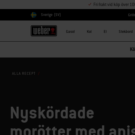
Fri frakt vid köp över 1
Sverige
(SV)
Gril
Välj land
Gasol
Kol
El
Stekbord
Kö
ALLA RECEPT
Nyskördade
morötter med ani