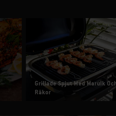
Grillade Spjut Med Marulk Oc
Räkor