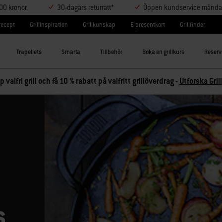
000 kronor.
30-dagars returrätt*
Öppen kundservice måndag-
lrecept
Grillinspiration
Grillkunskap
E-presentkort
Grillfinder
Träpellets
Smarta
Tillbehör
Boka en grillkurs
Reserv
p valfri grill och få 10 % rabatt på valfritt grillöverdrag -
Utforska Grill
s