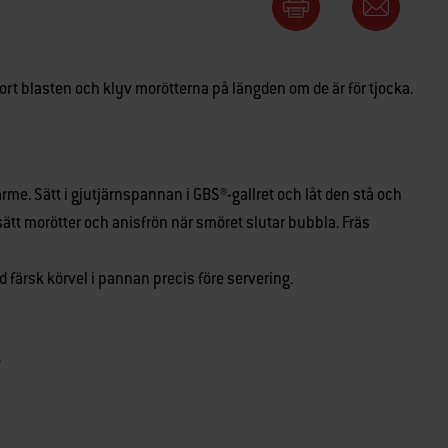
ort blasten och klyv morötterna på längden om de är för tjocka.
 värme. Sätt i gjutjärnspannan i GBS®-gallret och låt den stå och
sätt morötter och anisfrön när smöret slutar bubbla. Fräs
färsk körvel i pannan precis före servering.
.