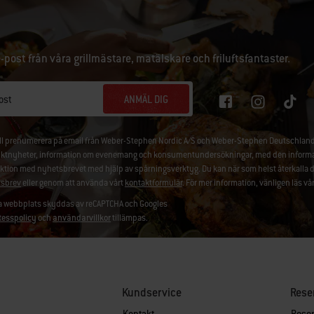
e-post från våra grillmästare, matälskare och friluftsfantaster.
ANMÄL DIG
ost
ill prenumerera på email från Weber-Stephen Nordic A/S och Weber-Stephen Deutschland
ktnyheter, information om evenemang och konsumentundersökningar, med den information
aktion med nyhetsbrevet med hjälp av spårningsverktyg. Du kan när som helst återkalla 
sbrev
eller genom att använda vårt
kontaktformulär
. För mer information, vänligen läs vå
 webbplats skyddas av reCAPTCHA och Googles
tesspolicy
och
användarvillkor
tillämpas.
Kundservice
Rese