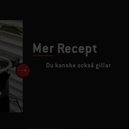
Mer
Recept
Du kanske också gillar
h
Baconlindade chilikorvar