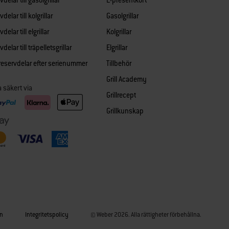
delar till gasolgrillar
E-presentkort
delar till kolgrillar
Gasolgrillar
delar till elgrillar
Kolgrillar
delar till träpelletsgrillar
Elgrillar
 reservdelar efter serienummer
Tillbehör
Grill Academy
a säkert via
Grillrecept
Grillkunskap
on
Integritetspolicy
© Weber 2026. Alla rättigheter förbehållna.