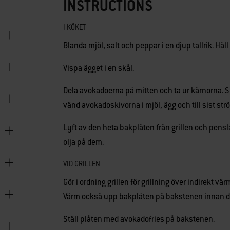
INSTRUCTIONS
I KÖKET
Blanda mjöl, salt och peppar i en djup tallrik. Häll
Vispa ägget i en skål.
Dela avokadoerna på mitten och ta ur kärnorna. Sk
vänd avokadoskivorna i mjöl, ägg och till sist str
Lyft av den heta bakplåten från grillen och pens
olja på dem.
VID GRILLEN
Gör i ordning grillen för grillning över indirekt vä
Värm också upp bakplåten på bakstenen innan d
Ställ plåten med avokadofries på bakstenen.