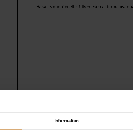
Baka i 5 minuter eller tills friesen är bruna ovan
Information
Förberedelser