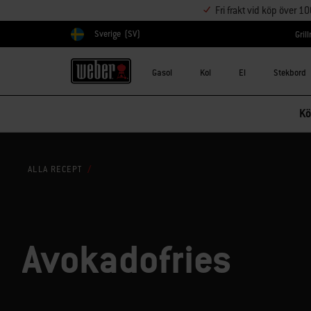
Fri frakt vid köp över 1
Sverige
(SV)
Gril
Välj land
Gasol
Kol
El
Stekbord
Kö
ALLA RECEPT
Avokadofries