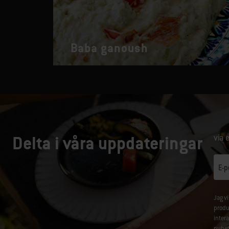
Baba ganoush
Delta i våra uppdateringar
via 
E-p
Jag v
produ
inter
nyhet