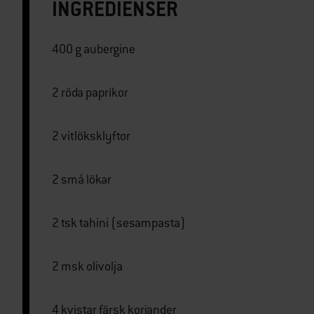
INGREDIENSER
400 g aubergine
2 röda paprikor
2 vitlöksklyftor
2 små lökar
2 tsk tahini (sesampasta)
2 msk olivolja
4 kvistar färsk koriander