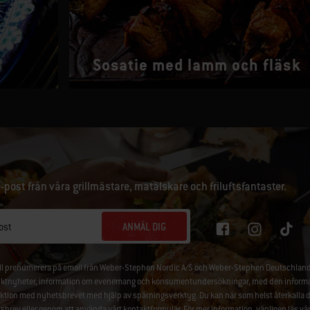
Sosatie med lamm och fläsk
e-post från våra grillmästare, matälskare och friluftsfantaster.
ANMÄL DIG
ost
ill prenumerera på email från Weber-Stephen Nordic A/S och Weber-Stephen Deutschland
ktnyheter, information om evenemang och konsumentundersökningar, med den information
aktion med nyhetsbrevet med hjälp av spårningsverktyg. Du kan när som helst återkalla 
sbrev
eller genom att använda vårt
kontaktformulär
. För mer information, vänligen läs vå