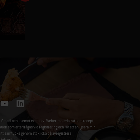
Fläskkotletter med sallad på
grillad paprika och zucchini
 GmbH och ta emot exklusivt Weber-material så som recept,
 som efterfrågas vid registrering och för att anlysera min
ditt samtycke genom att klicka på
avregistrera
r
integritetspolicy
.