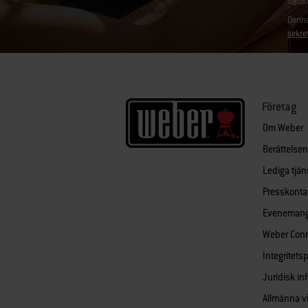
Denna
sekre
Företag
Om Weber
Berättelse
Lediga tjän
Presskonta
Eveneman
Weber Con
Integritets
Juridisk in
Allmänna vi