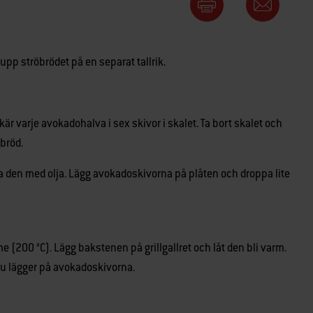
 upp ströbrödet på en separat tallrik.
är varje avokadohalva i sex skivor i skalet. Ta bort skalet och
öbröd.
la den med olja. Lägg avokadoskivorna på plåten och droppa lite
rme (200 °C). Lägg bakstenen på grillgallret och låt den bli varm.
u lägger på avokadoskivorna.