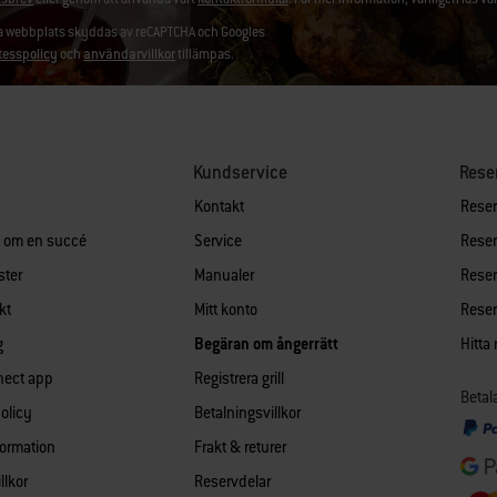
 webbplats skyddas av reCAPTCHA och Googles
tesspolicy
och
användarvillkor
tillämpas.
Kundservice
Rese
Kontakt
Reserv
n om en succé
Service
Reserv
ster
Manualer
Reserv
kt
Mitt konto
Reserv
g
Begäran om ångerrätt
Hitta
nect app
Registrera grill
Betal
policy
Betalningsvillkor
formation
Frakt & returer
llkor
Reservdelar