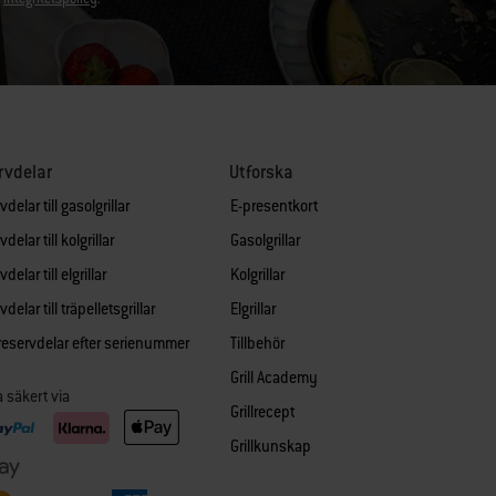
rvdelar
Utforska
delar till gasolgrillar
E-presentkort
delar till kolgrillar
Gasolgrillar
delar till elgrillar
Kolgrillar
delar till träpelletsgrillar
Elgrillar
 reservdelar efter serienummer
Tillbehör
Grill Academy
a säkert via
Grillrecept
Grillkunskap