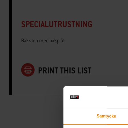
SPECIALUTRUSTNING
Baksten med bakplåt
PRINT THIS LIST
Samtycke