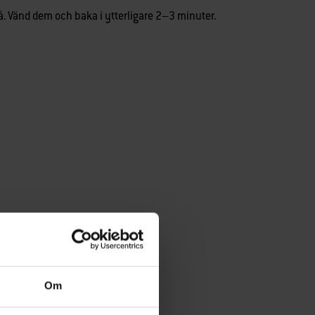
på. Vänd dem och baka i ytterligare 2–3 minuter.
Om