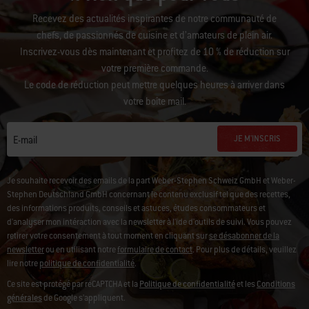
Recevez des actualités inspirantes de notre communauté de
chefs, de passionnés de cuisine et d’amateurs de plein air.
Inscrivez-vous dès maintenant et profitez de 10 % de réduction sur
votre première commande.
Le code de réduction peut mettre quelques heures à arriver dans
votre boîte mail.
JE M'INSCRIS
E-mail
Je souhaite recevoir des emails de la part Weber-Stephen Schweiz GmbH et Weber-
Stephen Deutschland GmbH concernant le contenu exclusif tel que des recettes,
des informations produits, conseils et astuces, études consommateurs et
d'analyser mon intéraction avec la newsletter à l'ide d'outils de suivi. Vous pouvez
retirer votre consentement à tout moment en cliquant sur
se désabonner de la
newsletter
ou en utilisant notre
formulaire de contact
. Pour plus de détails, veuillez
lire notre
politique de confidentialité
.
Ce site est protégé par reCAPTCHA et la
Politique de confidentialité
et les
Conditions
générales
de Google s’appliquent.