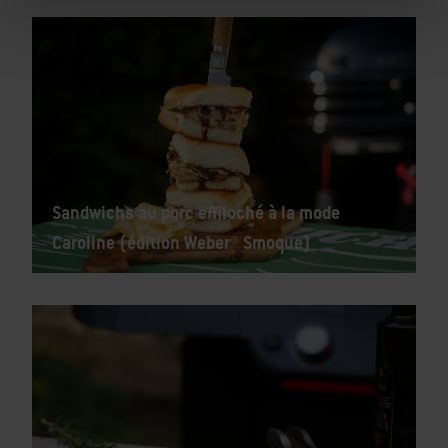
Sandwichs au porc effiloché à la mode
Caroline (édition Weber® Smoque)