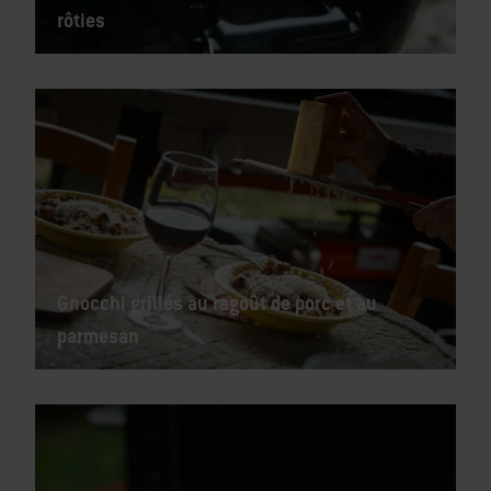
rôties
Gnocchi grillés au ragoût de porc et au
parmesan